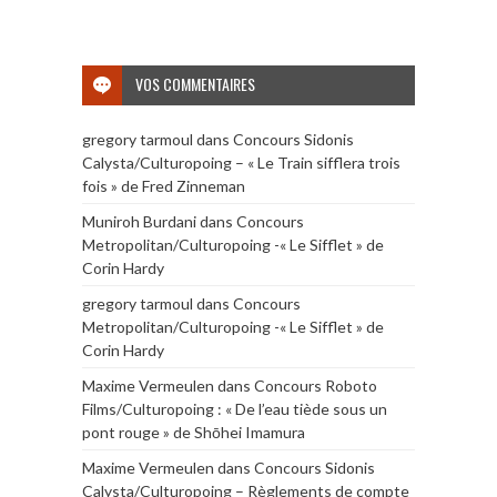
VOS COMMENTAIRES
gregory tarmoul
dans
Concours Sidonis
Calysta/Culturopoing – « Le Train sifflera trois
fois » de Fred Zinneman
Muniroh Burdani
dans
Concours
Metropolitan/Culturopoing -« Le Sifflet » de
Corin Hardy
gregory tarmoul
dans
Concours
Metropolitan/Culturopoing -« Le Sifflet » de
Corin Hardy
Maxime Vermeulen
dans
Concours Roboto
Films/Culturopoing : « De l’eau tiède sous un
pont rouge » de Shōhei Imamura
Maxime Vermeulen
dans
Concours Sidonis
Calysta/Culturopoing – Règlements de compte