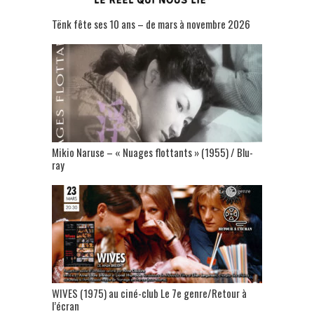
Tënk fête ses 10 ans – de mars à novembre 2026
Mikio Naruse – « Nuages flottants » (1955) / Blu-
ray
WIVES (1975) au ciné-club Le 7e genre/Retour à
l’écran