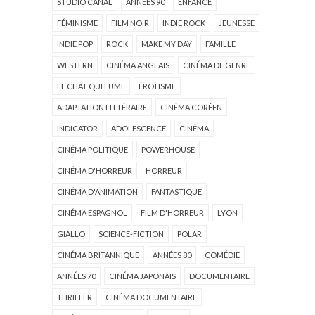
STUDIO CANAL
ANNÉES 90
ENFANCE
FÉMINISME
FILM NOIR
INDIE ROCK
JEUNESSE
INDIE POP
ROCK
MAKE MY DAY
FAMILLE
WESTERN
CINÉMA ANGLAIS
CINÉMA DE GENRE
LE CHAT QUI FUME
ÉROTISME
ADAPTATION LITTÉRAIRE
CINÉMA CORÉEN
INDICATOR
ADOLESCENCE
CINÉMA
CINÉMA POLITIQUE
POWERHOUSE
CINÉMA D'HORREUR
HORREUR
CINÉMA D'ANIMATION
FANTASTIQUE
CINÉMA ESPAGNOL
FILM D'HORREUR
LYON
GIALLO
SCIENCE-FICTION
POLAR
CINÉMA BRITANNIQUE
ANNÉES 80
COMÉDIE
ANNÉES 70
CINÉMA JAPONAIS
DOCUMENTAIRE
THRILLER
CINÉMA DOCUMENTAIRE