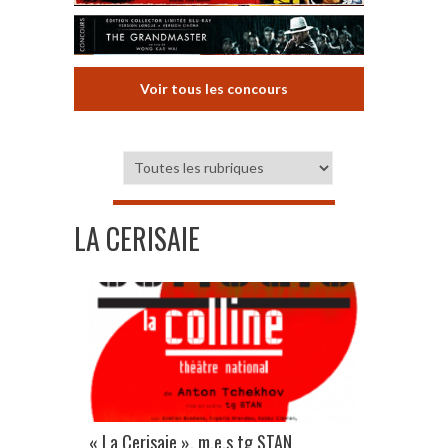
Voir tous les concours
LA CERISAIE
« La Cerisaie », m.e.s tg STAN