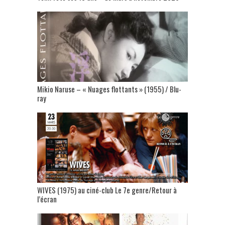
Mikio Naruse – « Nuages flottants » (1955) / Blu-
ray
WIVES (1975) au ciné-club Le 7e genre/Retour à
l’écran