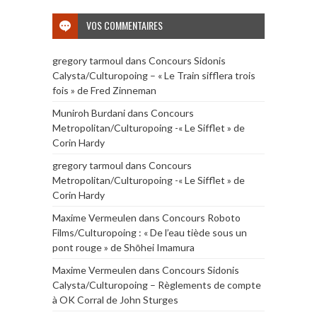
VOS COMMENTAIRES
gregory tarmoul
dans
Concours Sidonis
Calysta/Culturopoing – « Le Train sifflera trois
fois » de Fred Zinneman
Muniroh Burdani
dans
Concours
Metropolitan/Culturopoing -« Le Sifflet » de
Corin Hardy
gregory tarmoul
dans
Concours
Metropolitan/Culturopoing -« Le Sifflet » de
Corin Hardy
Maxime Vermeulen
dans
Concours Roboto
Films/Culturopoing : « De l’eau tiède sous un
pont rouge » de Shōhei Imamura
Maxime Vermeulen
dans
Concours Sidonis
Calysta/Culturopoing – Règlements de compte
à OK Corral de John Sturges