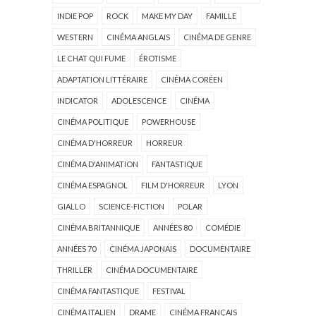
INDIE POP
ROCK
MAKE MY DAY
FAMILLE
WESTERN
CINÉMA ANGLAIS
CINÉMA DE GENRE
LE CHAT QUI FUME
ÉROTISME
ADAPTATION LITTÉRAIRE
CINÉMA CORÉEN
INDICATOR
ADOLESCENCE
CINÉMA
CINÉMA POLITIQUE
POWERHOUSE
CINÉMA D'HORREUR
HORREUR
CINÉMA D'ANIMATION
FANTASTIQUE
CINÉMA ESPAGNOL
FILM D'HORREUR
LYON
GIALLO
SCIENCE-FICTION
POLAR
CINÉMA BRITANNIQUE
ANNÉES 80
COMÉDIE
ANNÉES 70
CINÉMA JAPONAIS
DOCUMENTAIRE
THRILLER
CINÉMA DOCUMENTAIRE
CINÉMA FANTASTIQUE
FESTIVAL
CINÉMA ITALIEN
DRAME
CINÉMA FRANÇAIS