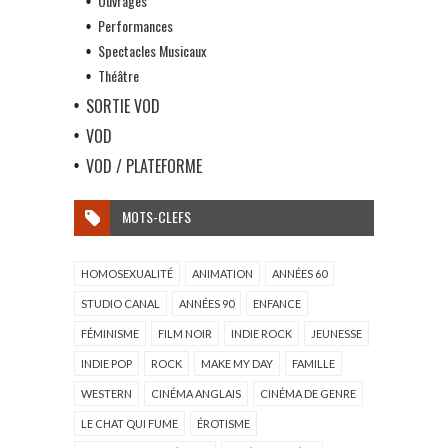
Ouvrages
Performances
Spectacles Musicaux
Théâtre
SORTIE VOD
VOD
VOD / PLATEFORME
MOTS-CLEFS
HOMOSEXUALITÉ
ANIMATION
ANNÉES 60
STUDIO CANAL
ANNÉES 90
ENFANCE
FÉMINISME
FILM NOIR
INDIE ROCK
JEUNESSE
INDIE POP
ROCK
MAKE MY DAY
FAMILLE
WESTERN
CINÉMA ANGLAIS
CINÉMA DE GENRE
LE CHAT QUI FUME
ÉROTISME