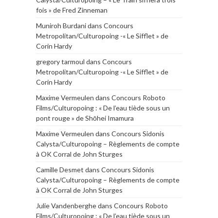
fois » de Fred Zinneman
Muniroh Burdani
dans
Concours
Metropolitan/Culturopoing -« Le Sifflet » de
Corin Hardy
gregory tarmoul
dans
Concours
Metropolitan/Culturopoing -« Le Sifflet » de
Corin Hardy
Maxime Vermeulen
dans
Concours Roboto
Films/Culturopoing : « De l’eau tiède sous un
pont rouge » de Shōhei Imamura
Maxime Vermeulen
dans
Concours Sidonis
Calysta/Culturopoing – Règlements de compte
à OK Corral de John Sturges
Camille Desmet
dans
Concours Sidonis
Calysta/Culturopoing – Règlements de compte
à OK Corral de John Sturges
Julie Vandenberghe
dans
Concours Roboto
Films/Culturopoing : « De l’eau tiède sous un