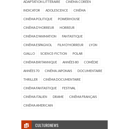
ADAPTATION LITTÉRAIRE
CINÉMA CORÉEN
INDICATOR
ADOLESCENCE
CINÉMA
CINÉMA POLITIQUE
POWERHOUSE
CINÉMA D'HORREUR
HORREUR
CINÉMA D'ANIMATION
FANTASTIQUE
CINÉMA ESPAGNOL
FILM D'HORREUR
LYON
GIALLO
SCIENCE-FICTION
POLAR
CINÉMA BRITANNIQUE
ANNÉES 80
COMÉDIE
ANNÉES 70
CINÉMA JAPONAIS
DOCUMENTAIRE
THRILLER
CINÉMA DOCUMENTAIRE
CINÉMA FANTASTIQUE
FESTIVAL
CINÉMA ITALIEN
DRAME
CINÉMA FRANÇAIS
CINÉMA AMERICAIN
CULTURONEWS