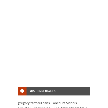
VOS COMMENTAIRES
gregory tarmoul
dans
Concours Sidonis
Calysta/Culturopoing – « Le Train sifflera trois