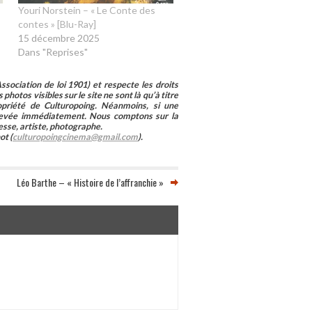
Youri Norstein – « Le Conte des
contes » [Blu-Ray]
15 décembre 2025
Dans "Reprises"
sociation de loi 1901) et respecte les droits
photos visibles sur le site ne sont là qu’à titre
ropriété de Culturopoing. Néanmoins, si une
enlevée immédiatement. Nous comptons sur la
esse, artiste, photographe.
ot (
culturopoingcinema@gmail.com
).
Léo Barthe – « Histoire de l’affranchie »