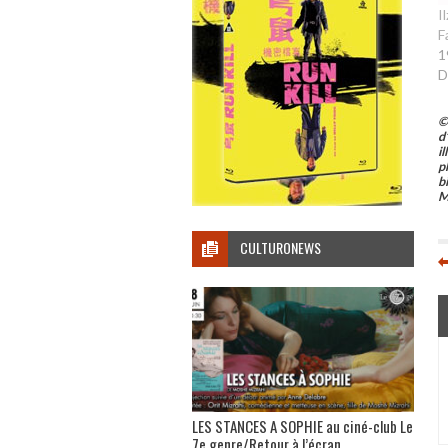
I
F
1
D
©
d
i
p
b
M
CULTURONEWS
LES STANCES A SOPHIE au ciné-club Le
7e genre/Retour à l’écran