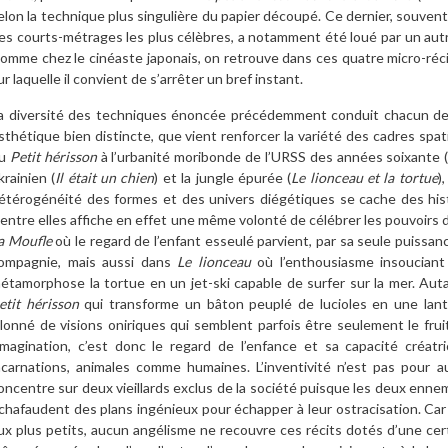
elon la technique plus singulière du papier découpé. Ce dernier, souvent
es courts-métrages les plus célèbres, a notamment été loué par un autr
omme chez le cinéaste japonais, on retrouve dans ces quatre micro-ré
ur laquelle il convient de s’arrêter un bref instant.
a diversité des techniques énoncée précédemment conduit chacun de 
sthétique bien distincte, que vient renforcer la variété des cadres spat
u
Petit hérisson
à l’urbanité moribonde de l’URSS des années soixante 
krainien (
Il était un chien
) et la jungle épurée (
Le lionceau et la tortue
)
étérogénéité des formes et des univers diégétiques se cache des hist
’entre elles affiche en effet une même volonté de célébrer les pouvoirs de
a Moufle
où le regard de l’enfant esseulé parvient, par sa seule puissa
ompagnie, mais aussi dans
Le lionceau
où l’enthousiasme insouciant 
étamorphose la tortue en un jet-ski capable de surfer sur la mer. Aut
etit hérisson
qui transforme un bâton peuplé de lucioles en une lant
alonné de visions oniriques qui semblent parfois être seulement le fruit
’imagination, c’est donc le regard de l’enfance et sa capacité créatr
ncarnations, animales comme humaines. L’inventivité n’est pas pour a
oncentre sur deux vieillards exclus de la société puisque les deux ennemis
chafaudent des plans ingénieux pour échapper à leur ostracisation. Car
ux plus petits, aucun angélisme ne recouvre ces récits dotés d’une cert