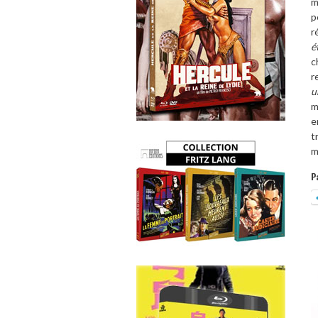
m
p
r
é
c
r
u
m
e
t
m
P