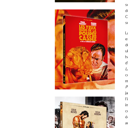
s
d
C
s
L
e
d
u
h
d
L
c
m
P
j
l
i
c
é
a