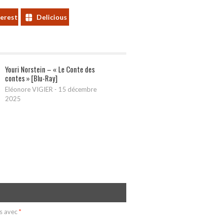
terest
Delicious
Youri Norstein – « Le Conte des
contes » [Blu-Ray]
Eléonore VIGIER
-
15 décembre
2025
és avec
*