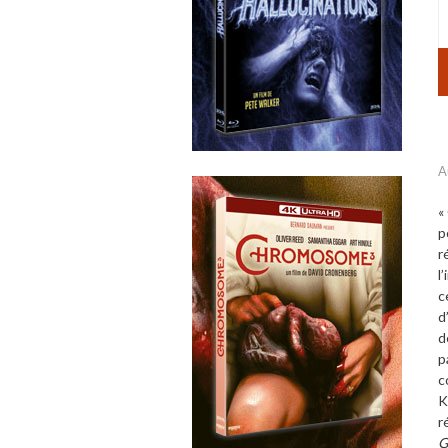
A
«
p
r
l
c
d
d
p
c
K
r
G