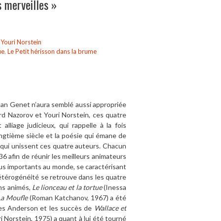
s merveilles »
,
Youri Norstein
ue
,
Le Petit hérisson dans la brume
 Jean Genet n’aura semblé aussi appropriée
rd Nazorov et Youri Norstein, ces quatre
liage judicieux, qui rappelle à la fois
ingtième siècle et la poésie qui émane de
s qui unissent ces quatre auteurs. Chacun
36 afin de réunir les meilleurs animateurs
lus importants au monde, se caractérisant
hétérogénéité se retrouve dans les quatre
ins animés,
Le lionceau et la tortue
(Inessa
La Moufle
(Roman Katchanov, 1967) a été
Wes Anderson et les succès de
Wallace et
i Norstein, 1975) a quant à lui été tourné