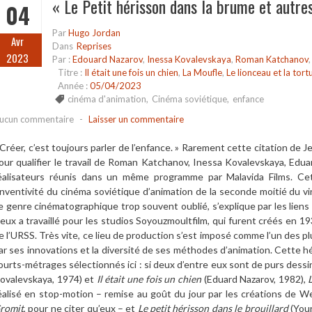
« Le Petit hérisson dans la brume et autre
04
Par
Hugo Jordan
Avr
Dans
Reprises
2023
Par :
Edouard Nazarov
,
Inessa Kovalevskaya
,
Roman Katchanov
Titre :
Il était une fois un chien
,
La Moufle
,
Le lionceau et la tort
Année :
05/04/2023
cinéma d'animation
,
Cinéma soviétique
,
enfance
ucun commentaire
-
Laisser un commentaire
 Créer, c’est toujours parler de l’enfance. » Rarement cette citation de
our qualifier le travail de Roman Katchanov, Inessa Kovalevskaya, Edua
éalisateurs réunis dans un même programme par Malavida Films. Cet al
’inventivité du cinéma soviétique d’animation de la seconde moitié du v
e genre cinématographique trop souvent oublié, s’explique par les lien
’eux a travaillé pour les studios Soyouzmoultfilm, qui furent créés en 19
e l’URSS. Très vite, ce lieu de production s’est imposé comme l’un des p
ar ses innovations et la diversité de ses méthodes d’animation. Cette 
ourts-métrages sélectionnés ici : si deux d’entre eux sont de purs dess
ovalevskaya, 1974) et
Il était une fois un chien
(Eduard Nazarov, 1982),
éalisé en stop-motion – remise au goût du jour par les créations de 
romit
, pour ne citer qu’eux – et
Le petit hérisson dans le brouillard
(Your