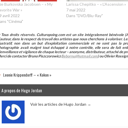
lze Burkovska Jacobsen – « My
Larissa Chepitko – « L’Ascension »
avorite War »
7 mai 2022
9 avril 2022
Dans "DVD/Blu-Ray"
ans "Cinéma"
 Tous droits réservés. Culturopoing.com est un site intégralement bénévole (As
’auteur, dans le respect du travail des artistes que nous cherchons à valoriser. Les 
llustratif, non dans un but d’exploitation commerciale et ne sont pas la p
hotographie avait malgré tout échappé à notre contrôle, elle sera de fait 
ienveillance et vigilance de chaque lecteur – anonyme, distributeur, attaché de pr
erci de contacter Bruno Piszczorowicz (
lebornu@hotmail.com
) ou Olivier Rossign
Leonie Krippendorff – « Kokon »
A propos de Hugo Jordan
Voir les articles de Hugo Jordan
→