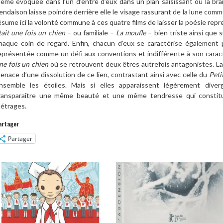
ême évoquée dans l’un d’entre d’eux dans un plan saisissant où la bra
endaison laisse poindre derrière elle le visage rassurant de la lune com
ésume ici la volonté commune à ces quatre films de laisser la poésie repr
tait une fois un chien
– ou familiale –
La moufle
– bien triste ainsi que s
haque coin de regard. Enfin, chacun d’eux se caractérise également 
eprésentée comme un défi aux conventions et indifférente à son car
ne fois un chien
où se retrouvent deux êtres autrefois antagonistes. La 
enace d’une dissolution de ce lien, contrastant ainsi avec celle du
Peti
nsemble les étoiles. Mais si elles apparaissent légèrement diver
ransparaître une même beauté et une même tendresse qui constitu
étrages.
artager
Partager