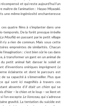
 récompensé et qui reste aujourd’hui l’un
e maître de l’animation : Hayao Miyazaki.
cits une même ingéniosité enchanteresse
ces quatre films à s’implanter dans une
io-temporels. De la forêt presque irréelle
(
La Moufle
) en passant par le petit village
, il n’y a rien de commun. Mais sous cette
oires empreintes de similarités. Chacun
 l’imagination : c’est bien sûr le cas dans
nce, à transformer un gant en un animal de
du petit animal fait danser le soleil et
ant d’inventions oniriques imprègnent
Le
erne éclairante et dont le parcours est
 de sa capacité à s’émerveiller. Plus que
ice qui sont ici magnifiés à travers ces
utant absente d’
Il était un chien
qui se
 d’hier – le chien et le loup – se lient et
 si l’on excepte
Le lionceau
, qui s’adresse
aine gravité. La tentation du suicide est