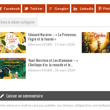
Facebook
Twitter
Google+
Linkedin
Pin
Dans la même catégorie
Edouard Nazarov – « La Princesse,
l’ogre et la fourmi »
Eléonore VIGIER
-
17 mars 2026
Youri Norstein et Lev Atamanov – «
L’Antilope d’or, la renarde et le...
Eléonore VIGIER
-
26 mars 2024
Laisser un commentaire
otre adresse e-mail ne sera pas publiée.
Les champs obligatoires sont indiqu