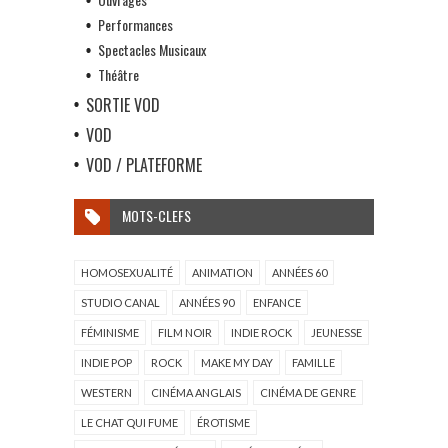
Performances
Spectacles Musicaux
Théâtre
SORTIE VOD
VOD
VOD / PLATEFORME
MOTS-CLEFS
HOMOSEXUALITÉ
ANIMATION
ANNÉES 60
STUDIO CANAL
ANNÉES 90
ENFANCE
FÉMINISME
FILM NOIR
INDIE ROCK
JEUNESSE
INDIE POP
ROCK
MAKE MY DAY
FAMILLE
WESTERN
CINÉMA ANGLAIS
CINÉMA DE GENRE
LE CHAT QUI FUME
ÉROTISME