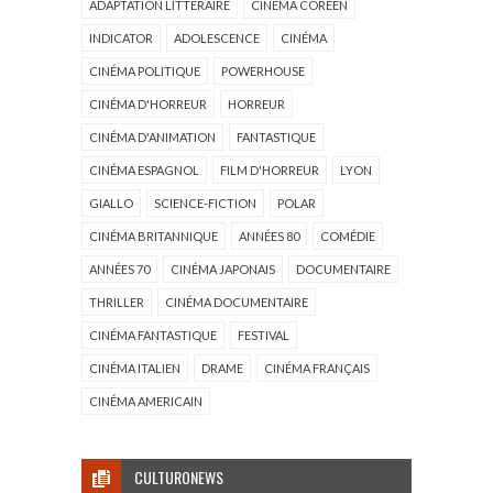
ADAPTATION LITTÉRAIRE
CINÉMA CORÉEN
INDICATOR
ADOLESCENCE
CINÉMA
CINÉMA POLITIQUE
POWERHOUSE
CINÉMA D'HORREUR
HORREUR
CINÉMA D'ANIMATION
FANTASTIQUE
CINÉMA ESPAGNOL
FILM D'HORREUR
LYON
GIALLO
SCIENCE-FICTION
POLAR
CINÉMA BRITANNIQUE
ANNÉES 80
COMÉDIE
ANNÉES 70
CINÉMA JAPONAIS
DOCUMENTAIRE
THRILLER
CINÉMA DOCUMENTAIRE
CINÉMA FANTASTIQUE
FESTIVAL
CINÉMA ITALIEN
DRAME
CINÉMA FRANÇAIS
CINÉMA AMERICAIN
CULTURONEWS