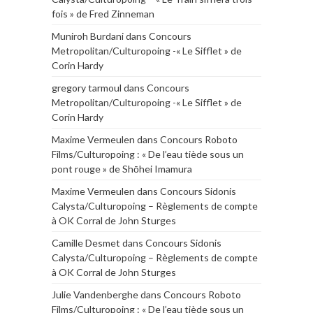
fois » de Fred Zinneman
Muniroh Burdani
dans
Concours
Metropolitan/Culturopoing -« Le Sifflet » de
Corin Hardy
gregory tarmoul
dans
Concours
Metropolitan/Culturopoing -« Le Sifflet » de
Corin Hardy
Maxime Vermeulen
dans
Concours Roboto
Films/Culturopoing : « De l’eau tiède sous un
pont rouge » de Shōhei Imamura
Maxime Vermeulen
dans
Concours Sidonis
Calysta/Culturopoing – Règlements de compte
à OK Corral de John Sturges
Camille Desmet
dans
Concours Sidonis
Calysta/Culturopoing – Règlements de compte
à OK Corral de John Sturges
Julie Vandenberghe
dans
Concours Roboto
Films/Culturopoing : « De l’eau tiède sous un