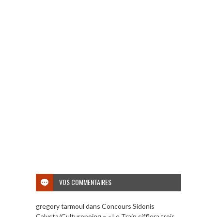
VOS COMMENTAIRES
gregory tarmoul
dans
Concours Sidonis
Calysta/Culturopoing – « Le Train sifflera trois