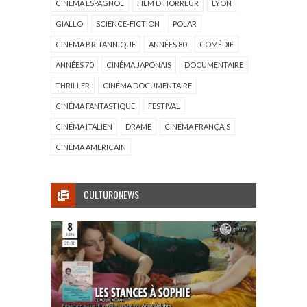
CINÉMA ESPAGNOL
FILM D'HORREUR
LYON
GIALLO
SCIENCE-FICTION
POLAR
CINÉMA BRITANNIQUE
ANNÉES 80
COMÉDIE
ANNÉES 70
CINÉMA JAPONAIS
DOCUMENTAIRE
THRILLER
CINÉMA DOCUMENTAIRE
CINÉMA FANTASTIQUE
FESTIVAL
CINÉMA ITALIEN
DRAME
CINÉMA FRANÇAIS
CINÉMA AMERICAIN
CULTURONEWS