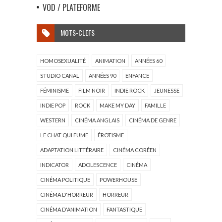
VOD / PLATEFORME
MOTS-CLEFS
HOMOSEXUALITÉ
ANIMATION
ANNÉES 60
STUDIO CANAL
ANNÉES 90
ENFANCE
FÉMINISME
FILM NOIR
INDIE ROCK
JEUNESSE
INDIE POP
ROCK
MAKE MY DAY
FAMILLE
WESTERN
CINÉMA ANGLAIS
CINÉMA DE GENRE
LE CHAT QUI FUME
ÉROTISME
ADAPTATION LITTÉRAIRE
CINÉMA CORÉEN
INDICATOR
ADOLESCENCE
CINÉMA
CINÉMA POLITIQUE
POWERHOUSE
CINÉMA D'HORREUR
HORREUR
CINÉMA D'ANIMATION
FANTASTIQUE