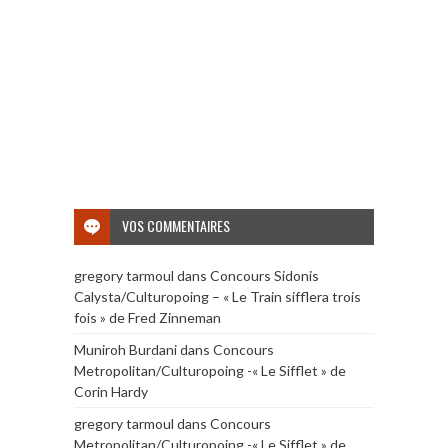
VOS COMMENTAIRES
gregory tarmoul
dans
Concours Sidonis
Calysta/Culturopoing – « Le Train sifflera trois
fois » de Fred Zinneman
Muniroh Burdani
dans
Concours
Metropolitan/Culturopoing -« Le Sifflet » de
Corin Hardy
gregory tarmoul
dans
Concours
Metropolitan/Culturopoing -« Le Sifflet » de