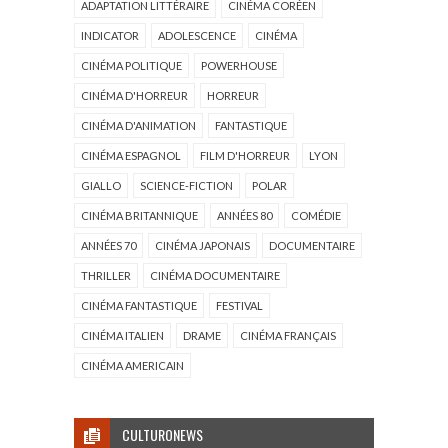
ADAPTATION LITTÉRAIRE
CINÉMA CORÉEN
INDICATOR
ADOLESCENCE
CINÉMA
CINÉMA POLITIQUE
POWERHOUSE
CINÉMA D'HORREUR
HORREUR
CINÉMA D'ANIMATION
FANTASTIQUE
CINÉMA ESPAGNOL
FILM D'HORREUR
LYON
GIALLO
SCIENCE-FICTION
POLAR
CINÉMA BRITANNIQUE
ANNÉES 80
COMÉDIE
ANNÉES 70
CINÉMA JAPONAIS
DOCUMENTAIRE
THRILLER
CINÉMA DOCUMENTAIRE
CINÉMA FANTASTIQUE
FESTIVAL
CINÉMA ITALIEN
DRAME
CINÉMA FRANÇAIS
CINÉMA AMERICAIN
CULTURONEWS