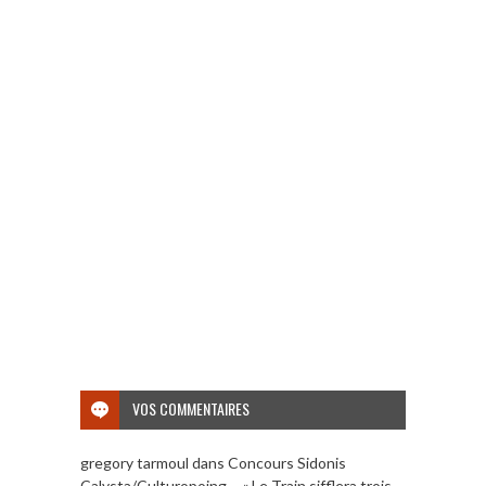
VOS COMMENTAIRES
gregory tarmoul
dans
Concours Sidonis
Calysta/Culturopoing – « Le Train sifflera trois