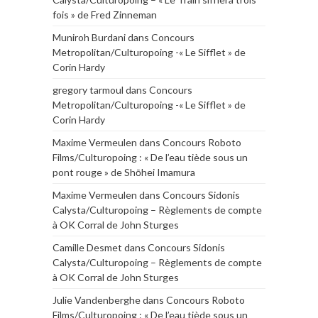
fois » de Fred Zinneman
Muniroh Burdani
dans
Concours
Metropolitan/Culturopoing -« Le Sifflet » de
Corin Hardy
gregory tarmoul
dans
Concours
Metropolitan/Culturopoing -« Le Sifflet » de
Corin Hardy
Maxime Vermeulen
dans
Concours Roboto
Films/Culturopoing : « De l’eau tiède sous un
pont rouge » de Shōhei Imamura
Maxime Vermeulen
dans
Concours Sidonis
Calysta/Culturopoing – Règlements de compte
à OK Corral de John Sturges
Camille Desmet
dans
Concours Sidonis
Calysta/Culturopoing – Règlements de compte
à OK Corral de John Sturges
Julie Vandenberghe
dans
Concours Roboto
Films/Culturopoing : « De l’eau tiède sous un