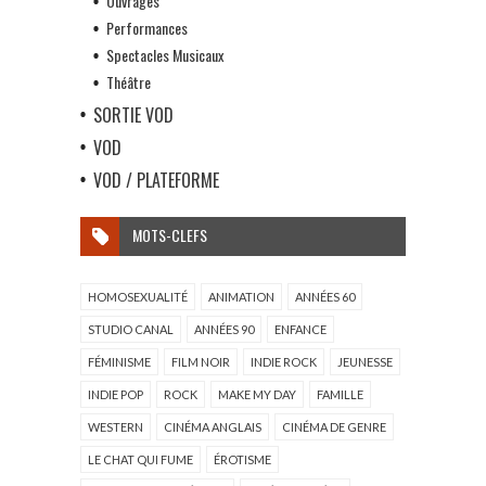
Ouvrages
Performances
Spectacles Musicaux
Théâtre
SORTIE VOD
VOD
VOD / PLATEFORME
MOTS-CLEFS
HOMOSEXUALITÉ
ANIMATION
ANNÉES 60
STUDIO CANAL
ANNÉES 90
ENFANCE
FÉMINISME
FILM NOIR
INDIE ROCK
JEUNESSE
INDIE POP
ROCK
MAKE MY DAY
FAMILLE
WESTERN
CINÉMA ANGLAIS
CINÉMA DE GENRE
LE CHAT QUI FUME
ÉROTISME