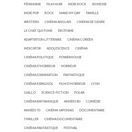
FÉMINISME
FILM NOIR
INDIE ROCK
JEUNESSE
INDIE POP
ROCK
MAKE MY DAY
FAMILLE
WESTERN
CINÉMA ANGLAIS
CINÉMA DE GENRE
LE CHAT QUI FUME
ÉROTISME
ADAPTATION LITTÉRAIRE
CINÉMA CORÉEN
INDICATOR
ADOLESCENCE
CINÉMA
CINÉMA POLITIQUE
POWERHOUSE
CINÉMA D'HORREUR
HORREUR
CINÉMA D'ANIMATION
FANTASTIQUE
CINÉMA ESPAGNOL
FILM D'HORREUR
LYON
GIALLO
SCIENCE-FICTION
POLAR
CINÉMA BRITANNIQUE
ANNÉES 80
COMÉDIE
ANNÉES 70
CINÉMA JAPONAIS
DOCUMENTAIRE
THRILLER
CINÉMA DOCUMENTAIRE
CINÉMA FANTASTIQUE
FESTIVAL