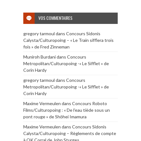
VOS COMMENTAIRES
gregory tarmoul
dans
Concours Sidonis
Calysta/Culturopoing – « Le Train sifflera trois
fois » de Fred Zinneman
Muniroh Burdani
dans
Concours
Metropolitan/Culturopoing -« Le Sifflet » de
Corin Hardy
gregory tarmoul
dans
Concours
Metropolitan/Culturopoing -« Le Sifflet » de
Corin Hardy
Maxime Vermeulen
dans
Concours Roboto
Films/Culturopoing : « De l’eau tiède sous un
pont rouge » de Shōhei Imamura
Maxime Vermeulen
dans
Concours Sidonis
Calysta/Culturopoing – Règlements de compte
à OK Corral de John Sturges