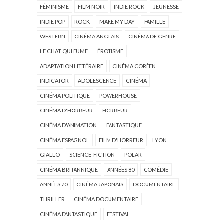
FÉMINISME
FILM NOIR
INDIE ROCK
JEUNESSE
INDIE POP
ROCK
MAKE MY DAY
FAMILLE
WESTERN
CINÉMA ANGLAIS
CINÉMA DE GENRE
LE CHAT QUI FUME
ÉROTISME
ADAPTATION LITTÉRAIRE
CINÉMA CORÉEN
INDICATOR
ADOLESCENCE
CINÉMA
CINÉMA POLITIQUE
POWERHOUSE
CINÉMA D'HORREUR
HORREUR
CINÉMA D'ANIMATION
FANTASTIQUE
CINÉMA ESPAGNOL
FILM D'HORREUR
LYON
GIALLO
SCIENCE-FICTION
POLAR
CINÉMA BRITANNIQUE
ANNÉES 80
COMÉDIE
ANNÉES 70
CINÉMA JAPONAIS
DOCUMENTAIRE
THRILLER
CINÉMA DOCUMENTAIRE
CINÉMA FANTASTIQUE
FESTIVAL