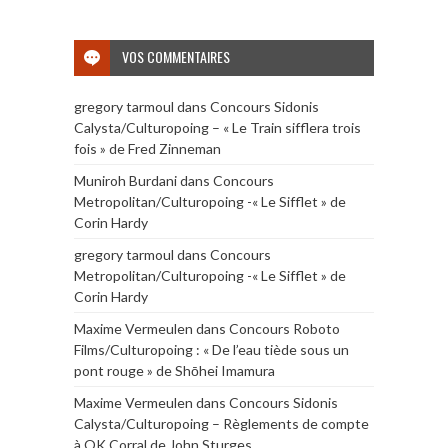
VOS COMMENTAIRES
gregory tarmoul
dans
Concours Sidonis
Calysta/Culturopoing – « Le Train sifflera trois
fois » de Fred Zinneman
Muniroh Burdani
dans
Concours
Metropolitan/Culturopoing -« Le Sifflet » de
Corin Hardy
gregory tarmoul
dans
Concours
Metropolitan/Culturopoing -« Le Sifflet » de
Corin Hardy
Maxime Vermeulen
dans
Concours Roboto
Films/Culturopoing : « De l’eau tiède sous un
pont rouge » de Shōhei Imamura
Maxime Vermeulen
dans
Concours Sidonis
Calysta/Culturopoing – Règlements de compte
à OK Corral de John Sturges