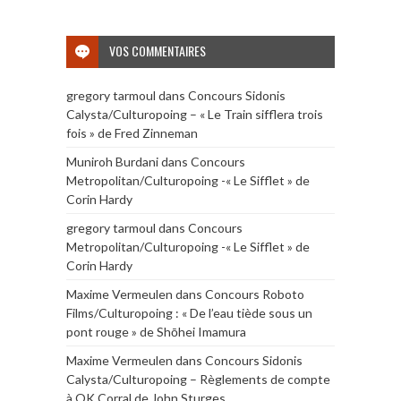
VOS COMMENTAIRES
gregory tarmoul
dans
Concours Sidonis
Calysta/Culturopoing – « Le Train sifflera trois
fois » de Fred Zinneman
Muniroh Burdani
dans
Concours
Metropolitan/Culturopoing -« Le Sifflet » de
Corin Hardy
gregory tarmoul
dans
Concours
Metropolitan/Culturopoing -« Le Sifflet » de
Corin Hardy
Maxime Vermeulen
dans
Concours Roboto
Films/Culturopoing : « De l’eau tiède sous un
pont rouge » de Shōhei Imamura
Maxime Vermeulen
dans
Concours Sidonis
Calysta/Culturopoing – Règlements de compte
à OK Corral de John Sturges