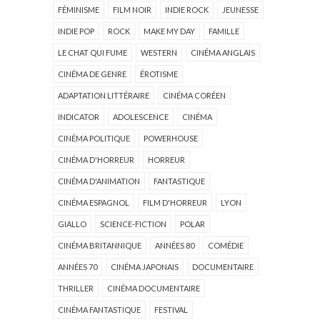
FÉMINISME
FILM NOIR
INDIE ROCK
JEUNESSE
INDIE POP
ROCK
MAKE MY DAY
FAMILLE
LE CHAT QUI FUME
WESTERN
CINÉMA ANGLAIS
CINÉMA DE GENRE
ÉROTISME
ADAPTATION LITTÉRAIRE
CINÉMA CORÉEN
INDICATOR
ADOLESCENCE
CINÉMA
CINÉMA POLITIQUE
POWERHOUSE
CINÉMA D'HORREUR
HORREUR
CINÉMA D'ANIMATION
FANTASTIQUE
CINÉMA ESPAGNOL
FILM D'HORREUR
LYON
GIALLO
SCIENCE-FICTION
POLAR
CINÉMA BRITANNIQUE
ANNÉES 80
COMÉDIE
ANNÉES 70
CINÉMA JAPONAIS
DOCUMENTAIRE
THRILLER
CINÉMA DOCUMENTAIRE
CINÉMA FANTASTIQUE
FESTIVAL