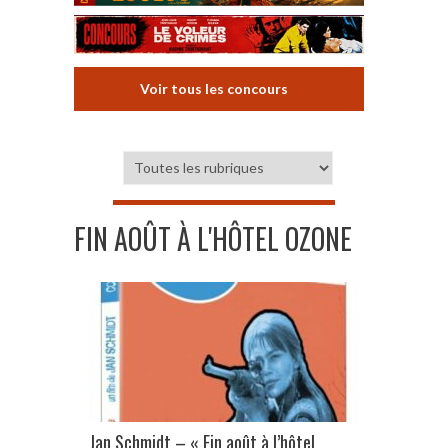
Voir tous les concours
FIN AOÛT À L'HÔTEL OZONE
Jan Schmidt – « Fin août à l’hôtel