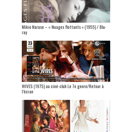
Mikio Naruse – « Nuages flottants » (1955) / Blu-
ray
WIVES (1975) au ciné-club Le 7e genre/Retour à
l’écran