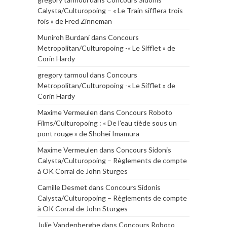
Calysta/Culturopoing – « Le Train sifflera trois
fois » de Fred Zinneman
Muniroh Burdani
dans
Concours
Metropolitan/Culturopoing -« Le Sifflet » de
Corin Hardy
gregory tarmoul
dans
Concours
Metropolitan/Culturopoing -« Le Sifflet » de
Corin Hardy
Maxime Vermeulen
dans
Concours Roboto
Films/Culturopoing : « De l’eau tiède sous un
pont rouge » de Shōhei Imamura
Maxime Vermeulen
dans
Concours Sidonis
Calysta/Culturopoing – Règlements de compte
à OK Corral de John Sturges
Camille Desmet
dans
Concours Sidonis
Calysta/Culturopoing – Règlements de compte
à OK Corral de John Sturges
Julie Vandenberghe
dans
Concours Roboto