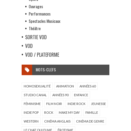
Ouvrages
Performances
Spectacles Musicaux
Théâtre
SORTIE VOD
VOD
VOD / PLATEFORME
MOTS-CLEFS
HOMOSEXUALITÉ
ANIMATION
ANNÉES 60
STUDIO CANAL
ANNÉES 90
ENFANCE
FÉMINISME
FILM NOIR
INDIE ROCK
JEUNESSE
INDIE POP
ROCK
MAKE MY DAY
FAMILLE
WESTERN
CINÉMA ANGLAIS
CINÉMA DE GENRE
LE CHAT QUI FUME
ÉROTISME