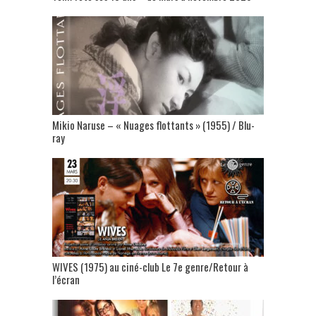
Mikio Naruse – « Nuages flottants » (1955) / Blu-
ray
WIVES (1975) au ciné-club Le 7e genre/Retour à
l’écran