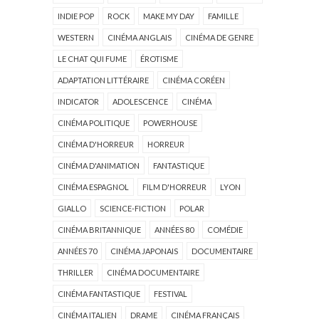
INDIE POP
ROCK
MAKE MY DAY
FAMILLE
WESTERN
CINÉMA ANGLAIS
CINÉMA DE GENRE
LE CHAT QUI FUME
ÉROTISME
ADAPTATION LITTÉRAIRE
CINÉMA CORÉEN
INDICATOR
ADOLESCENCE
CINÉMA
CINÉMA POLITIQUE
POWERHOUSE
CINÉMA D'HORREUR
HORREUR
CINÉMA D'ANIMATION
FANTASTIQUE
CINÉMA ESPAGNOL
FILM D'HORREUR
LYON
GIALLO
SCIENCE-FICTION
POLAR
CINÉMA BRITANNIQUE
ANNÉES 80
COMÉDIE
ANNÉES 70
CINÉMA JAPONAIS
DOCUMENTAIRE
THRILLER
CINÉMA DOCUMENTAIRE
CINÉMA FANTASTIQUE
FESTIVAL
CINÉMA ITALIEN
DRAME
CINÉMA FRANÇAIS