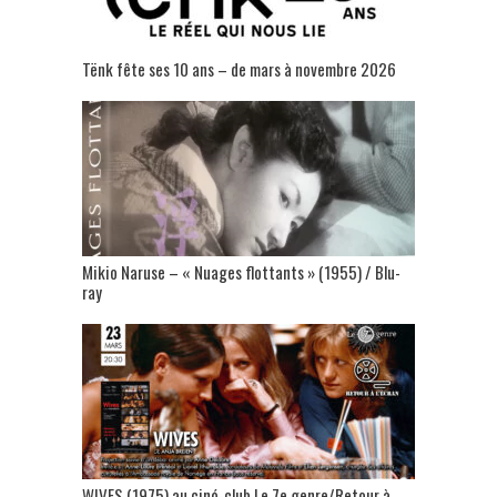
Tënk fête ses 10 ans – de mars à novembre 2026
Mikio Naruse – « Nuages flottants » (1955) / Blu-
ray
WIVES (1975) au ciné-club Le 7e genre/Retour à