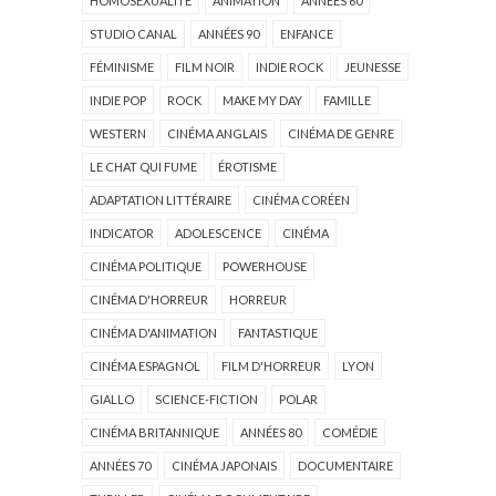
HOMOSEXUALITÉ
ANIMATION
ANNÉES 60
STUDIO CANAL
ANNÉES 90
ENFANCE
FÉMINISME
FILM NOIR
INDIE ROCK
JEUNESSE
INDIE POP
ROCK
MAKE MY DAY
FAMILLE
WESTERN
CINÉMA ANGLAIS
CINÉMA DE GENRE
LE CHAT QUI FUME
ÉROTISME
ADAPTATION LITTÉRAIRE
CINÉMA CORÉEN
INDICATOR
ADOLESCENCE
CINÉMA
CINÉMA POLITIQUE
POWERHOUSE
CINÉMA D'HORREUR
HORREUR
CINÉMA D'ANIMATION
FANTASTIQUE
CINÉMA ESPAGNOL
FILM D'HORREUR
LYON
GIALLO
SCIENCE-FICTION
POLAR
CINÉMA BRITANNIQUE
ANNÉES 80
COMÉDIE
ANNÉES 70
CINÉMA JAPONAIS
DOCUMENTAIRE