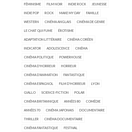
FÉMINISME
FILM NOIR
INDIE ROCK
JEUNESSE
INDIE POP
ROCK
MAKE MY DAY
FAMILLE
WESTERN
CINÉMA ANGLAIS
CINÉMA DE GENRE
LE CHAT QUI FUME
ÉROTISME
ADAPTATION LITTÉRAIRE
CINÉMA CORÉEN
INDICATOR
ADOLESCENCE
CINÉMA
CINÉMA POLITIQUE
POWERHOUSE
CINÉMA D'HORREUR
HORREUR
CINÉMA D'ANIMATION
FANTASTIQUE
CINÉMA ESPAGNOL
FILM D'HORREUR
LYON
GIALLO
SCIENCE-FICTION
POLAR
CINÉMA BRITANNIQUE
ANNÉES 80
COMÉDIE
ANNÉES 70
CINÉMA JAPONAIS
DOCUMENTAIRE
THRILLER
CINÉMA DOCUMENTAIRE
CINÉMA FANTASTIQUE
FESTIVAL