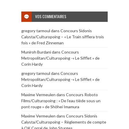
VOS COMMENTAIRES
gregory tarmoul
dans
Concours Sidonis
Calysta/Culturopoing – « Le Train sifflera trois
fois » de Fred Zinneman
Muniroh Burdani
dans
Concours
Metropolitan/Culturopoing -« Le Sifflet » de
Corin Hardy
gregory tarmoul
dans
Concours
Metropolitan/Culturopoing -« Le Sifflet » de
Corin Hardy
Maxime Vermeulen
dans
Concours Roboto
Films/Culturopoing : « De l’eau tiède sous un
pont rouge » de Shōhei Imamura
Maxime Vermeulen
dans
Concours Sidonis
Calysta/Culturopoing – Règlements de compte
à OK Corral de John Sturges