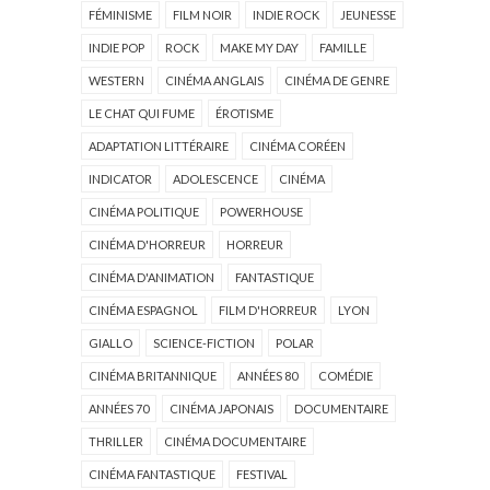
FÉMINISME
FILM NOIR
INDIE ROCK
JEUNESSE
INDIE POP
ROCK
MAKE MY DAY
FAMILLE
WESTERN
CINÉMA ANGLAIS
CINÉMA DE GENRE
LE CHAT QUI FUME
ÉROTISME
ADAPTATION LITTÉRAIRE
CINÉMA CORÉEN
INDICATOR
ADOLESCENCE
CINÉMA
CINÉMA POLITIQUE
POWERHOUSE
CINÉMA D'HORREUR
HORREUR
CINÉMA D'ANIMATION
FANTASTIQUE
CINÉMA ESPAGNOL
FILM D'HORREUR
LYON
GIALLO
SCIENCE-FICTION
POLAR
CINÉMA BRITANNIQUE
ANNÉES 80
COMÉDIE
ANNÉES 70
CINÉMA JAPONAIS
DOCUMENTAIRE
THRILLER
CINÉMA DOCUMENTAIRE
CINÉMA FANTASTIQUE
FESTIVAL