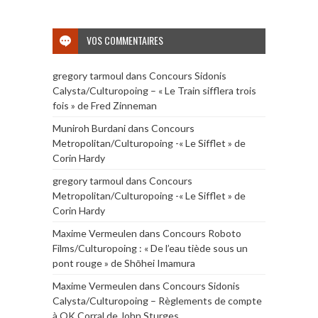
VOS COMMENTAIRES
gregory tarmoul
dans
Concours Sidonis
Calysta/Culturopoing – « Le Train sifflera trois
fois » de Fred Zinneman
Muniroh Burdani
dans
Concours
Metropolitan/Culturopoing -« Le Sifflet » de
Corin Hardy
gregory tarmoul
dans
Concours
Metropolitan/Culturopoing -« Le Sifflet » de
Corin Hardy
Maxime Vermeulen
dans
Concours Roboto
Films/Culturopoing : « De l’eau tiède sous un
pont rouge » de Shōhei Imamura
Maxime Vermeulen
dans
Concours Sidonis
Calysta/Culturopoing – Règlements de compte
à OK Corral de John Sturges