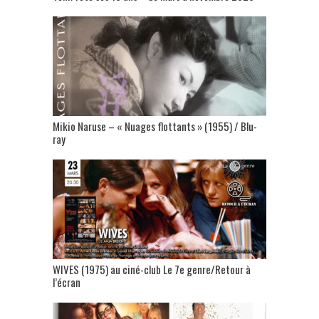
Mikio Naruse – « Nuages flottants » (1955) / Blu-
ray
WIVES (1975) au ciné-club Le 7e genre/Retour à
l’écran