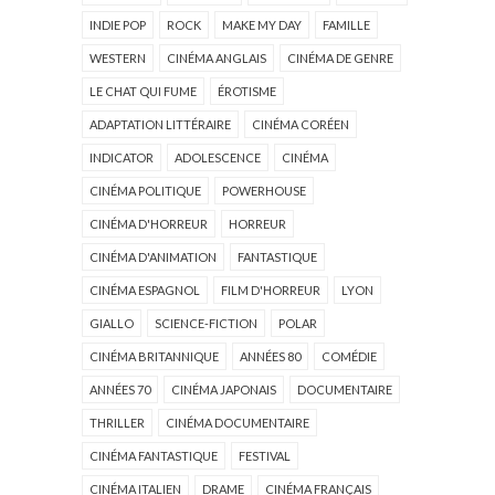
INDIE POP
ROCK
MAKE MY DAY
FAMILLE
WESTERN
CINÉMA ANGLAIS
CINÉMA DE GENRE
LE CHAT QUI FUME
ÉROTISME
ADAPTATION LITTÉRAIRE
CINÉMA CORÉEN
INDICATOR
ADOLESCENCE
CINÉMA
CINÉMA POLITIQUE
POWERHOUSE
CINÉMA D'HORREUR
HORREUR
CINÉMA D'ANIMATION
FANTASTIQUE
CINÉMA ESPAGNOL
FILM D'HORREUR
LYON
GIALLO
SCIENCE-FICTION
POLAR
CINÉMA BRITANNIQUE
ANNÉES 80
COMÉDIE
ANNÉES 70
CINÉMA JAPONAIS
DOCUMENTAIRE
THRILLER
CINÉMA DOCUMENTAIRE
CINÉMA FANTASTIQUE
FESTIVAL
CINÉMA ITALIEN
DRAME
CINÉMA FRANÇAIS