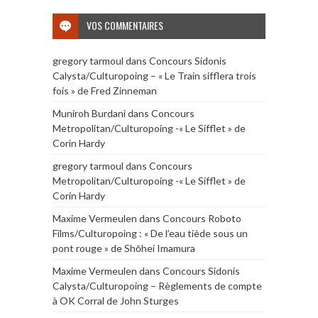
VOS COMMENTAIRES
gregory tarmoul
dans
Concours Sidonis
Calysta/Culturopoing – « Le Train sifflera trois
fois » de Fred Zinneman
Muniroh Burdani
dans
Concours
Metropolitan/Culturopoing -« Le Sifflet » de
Corin Hardy
gregory tarmoul
dans
Concours
Metropolitan/Culturopoing -« Le Sifflet » de
Corin Hardy
Maxime Vermeulen
dans
Concours Roboto
Films/Culturopoing : « De l’eau tiède sous un
pont rouge » de Shōhei Imamura
Maxime Vermeulen
dans
Concours Sidonis
Calysta/Culturopoing – Règlements de compte
à OK Corral de John Sturges