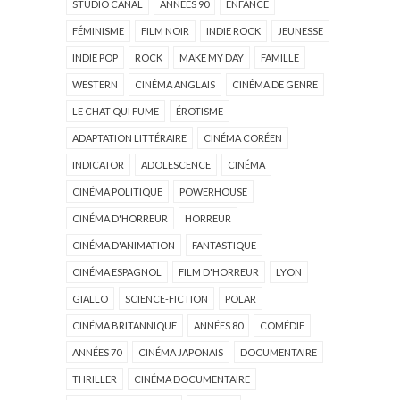
STUDIO CANAL
ANNÉES 90
ENFANCE
FÉMINISME
FILM NOIR
INDIE ROCK
JEUNESSE
INDIE POP
ROCK
MAKE MY DAY
FAMILLE
WESTERN
CINÉMA ANGLAIS
CINÉMA DE GENRE
LE CHAT QUI FUME
ÉROTISME
ADAPTATION LITTÉRAIRE
CINÉMA CORÉEN
INDICATOR
ADOLESCENCE
CINÉMA
CINÉMA POLITIQUE
POWERHOUSE
CINÉMA D'HORREUR
HORREUR
CINÉMA D'ANIMATION
FANTASTIQUE
CINÉMA ESPAGNOL
FILM D'HORREUR
LYON
GIALLO
SCIENCE-FICTION
POLAR
CINÉMA BRITANNIQUE
ANNÉES 80
COMÉDIE
ANNÉES 70
CINÉMA JAPONAIS
DOCUMENTAIRE
THRILLER
CINÉMA DOCUMENTAIRE