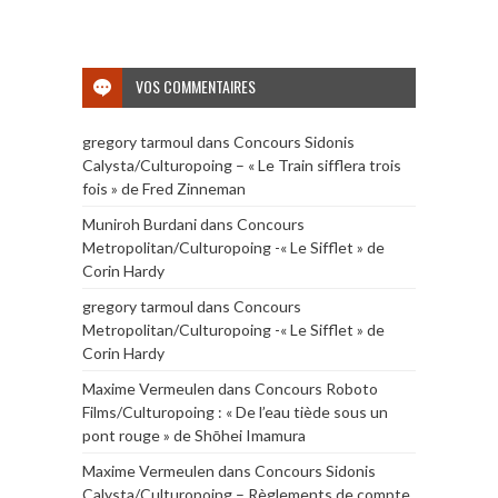
VOS COMMENTAIRES
gregory tarmoul
dans
Concours Sidonis
Calysta/Culturopoing – « Le Train sifflera trois
fois » de Fred Zinneman
Muniroh Burdani
dans
Concours
Metropolitan/Culturopoing -« Le Sifflet » de
Corin Hardy
gregory tarmoul
dans
Concours
Metropolitan/Culturopoing -« Le Sifflet » de
Corin Hardy
Maxime Vermeulen
dans
Concours Roboto
Films/Culturopoing : « De l’eau tiède sous un
pont rouge » de Shōhei Imamura
Maxime Vermeulen
dans
Concours Sidonis
Calysta/Culturopoing – Règlements de compte