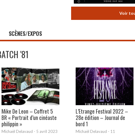
Voir to
SCÈNES/EXPOS
BATCH '81
Mike De Leon – Coffret 5
L’Etrange Festival 2022 –
BR « Portrait d’un cinéaste
28e édition – Journal de
philippin »
bord 1
Michaël Delavaud
-
5 avril 2023
Michaël Delavaud
-
11