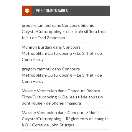
VOS COMMENTAIRES
gregory tarmoul
dans
Concours Sidonis
Calysta/Culturopoing – « Le Train sifflera trois
fois » de Fred Zinneman
Muniroh Burdani
dans
Concours
Metropolitan/Culturopoing -« Le Sifflet » de
Corin Hardy
gregory tarmoul
dans
Concours
Metropolitan/Culturopoing -« Le Sifflet » de
Corin Hardy
Maxime Vermeulen
dans
Concours Roboto
Films/Culturopoing : « De l’eau tiède sous un
pont rouge » de Shōhei Imamura
Maxime Vermeulen
dans
Concours Sidonis
Calysta/Culturopoing – Règlements de compte
à OK Corral de John Sturges