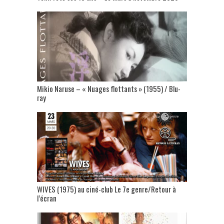
Mikio Naruse – « Nuages flottants » (1955) / Blu-
ray
WIVES (1975) au ciné-club Le 7e genre/Retour à
l’écran