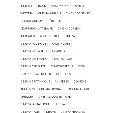
INDIE POP
ROCK
MAKE MY DAY
FAMILLE
WESTERN
CINÉMA ANGLAIS
CINÉMA DE GENRE
LE CHAT QUI FUME
ÉROTISME
ADAPTATION LITTÉRAIRE
CINÉMA CORÉEN
INDICATOR
ADOLESCENCE
CINÉMA
CINÉMA POLITIQUE
POWERHOUSE
CINÉMA D'HORREUR
HORREUR
CINÉMA D'ANIMATION
FANTASTIQUE
CINÉMA ESPAGNOL
FILM D'HORREUR
LYON
GIALLO
SCIENCE-FICTION
POLAR
CINÉMA BRITANNIQUE
ANNÉES 80
COMÉDIE
ANNÉES 70
CINÉMA JAPONAIS
DOCUMENTAIRE
THRILLER
CINÉMA DOCUMENTAIRE
CINÉMA FANTASTIQUE
FESTIVAL
CINÉMA ITALIEN
DRAME
CINÉMA FRANÇAIS