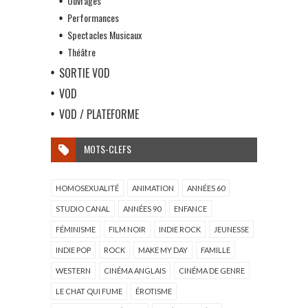
Ouvrages
Performances
Spectacles Musicaux
Théâtre
SORTIE VOD
VOD
VOD / PLATEFORME
MOTS-CLEFS
HOMOSEXUALITÉ
ANIMATION
ANNÉES 60
STUDIO CANAL
ANNÉES 90
ENFANCE
FÉMINISME
FILM NOIR
INDIE ROCK
JEUNESSE
INDIE POP
ROCK
MAKE MY DAY
FAMILLE
WESTERN
CINÉMA ANGLAIS
CINÉMA DE GENRE
LE CHAT QUI FUME
ÉROTISME