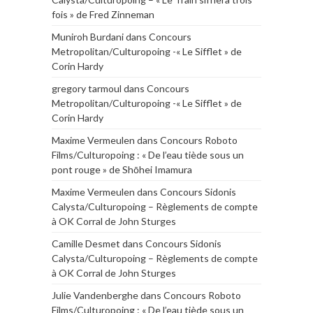
fois » de Fred Zinneman
Muniroh Burdani
dans
Concours
Metropolitan/Culturopoing -« Le Sifflet » de
Corin Hardy
gregory tarmoul
dans
Concours
Metropolitan/Culturopoing -« Le Sifflet » de
Corin Hardy
Maxime Vermeulen
dans
Concours Roboto
Films/Culturopoing : « De l’eau tiède sous un
pont rouge » de Shōhei Imamura
Maxime Vermeulen
dans
Concours Sidonis
Calysta/Culturopoing – Règlements de compte
à OK Corral de John Sturges
Camille Desmet
dans
Concours Sidonis
Calysta/Culturopoing – Règlements de compte
à OK Corral de John Sturges
Julie Vandenberghe
dans
Concours Roboto
Films/Culturopoing : « De l’eau tiède sous un