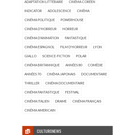
ADAPTATION LITTÉRAIRE
CINÉMA CORÉEN
INDICATOR
ADOLESCENCE
CINÉMA
CINÉMA POLITIQUE
POWERHOUSE
CINÉMA D'HORREUR
HORREUR
CINÉMA D'ANIMATION
FANTASTIQUE
CINÉMA ESPAGNOL
FILM D'HORREUR
LYON
GIALLO
SCIENCE-FICTION
POLAR
CINÉMA BRITANNIQUE
ANNÉES 80
COMÉDIE
ANNÉES 70
CINÉMA JAPONAIS
DOCUMENTAIRE
THRILLER
CINÉMA DOCUMENTAIRE
CINÉMA FANTASTIQUE
FESTIVAL
CINÉMA ITALIEN
DRAME
CINÉMA FRANÇAIS
CINÉMA AMERICAIN
CULTURONEWS