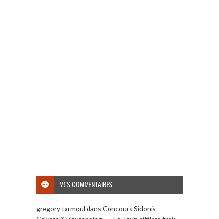
VOS COMMENTAIRES
gregory tarmoul
dans
Concours Sidonis
Calysta/Culturopoing – « Le Train sifflera trois