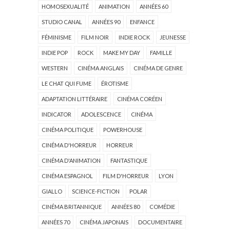
HOMOSEXUALITÉ
ANIMATION
ANNÉES 60
STUDIO CANAL
ANNÉES 90
ENFANCE
FÉMINISME
FILM NOIR
INDIE ROCK
JEUNESSE
INDIE POP
ROCK
MAKE MY DAY
FAMILLE
WESTERN
CINÉMA ANGLAIS
CINÉMA DE GENRE
LE CHAT QUI FUME
ÉROTISME
ADAPTATION LITTÉRAIRE
CINÉMA CORÉEN
INDICATOR
ADOLESCENCE
CINÉMA
CINÉMA POLITIQUE
POWERHOUSE
CINÉMA D'HORREUR
HORREUR
CINÉMA D'ANIMATION
FANTASTIQUE
CINÉMA ESPAGNOL
FILM D'HORREUR
LYON
GIALLO
SCIENCE-FICTION
POLAR
CINÉMA BRITANNIQUE
ANNÉES 80
COMÉDIE
ANNÉES 70
CINÉMA JAPONAIS
DOCUMENTAIRE