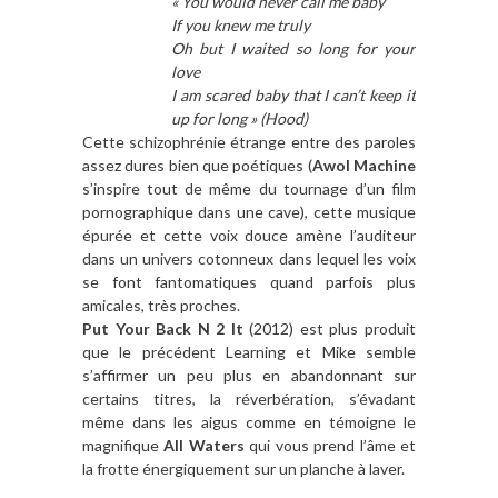
« You would never call me baby
If you knew me truly
Oh but I waited so long for your
love
I am scared baby that I can’t keep it
up for long » (Hood)
Cette schizophrénie étrange entre des paroles
assez dures bien que poétiques (
Awol Machin
e
s’inspire tout de même du tournage d’un film
pornographique dans une cave), cette musique
épurée et cette voix douce amène l’auditeur
dans un univers cotonneux dans lequel les voix
se font fantomatiques quand parfois plus
amicales, très proches.
Put Your Back N 2 It
(2012) est plus produit
que le précédent Learning et Mike semble
s’affirmer un peu plus en abandonnant sur
certains titres, la réverbération, s’évadant
même dans les aigus comme en témoigne le
magnifique
All Waters
qui vous prend l’âme et
la frotte énergiquement sur un planche à laver.