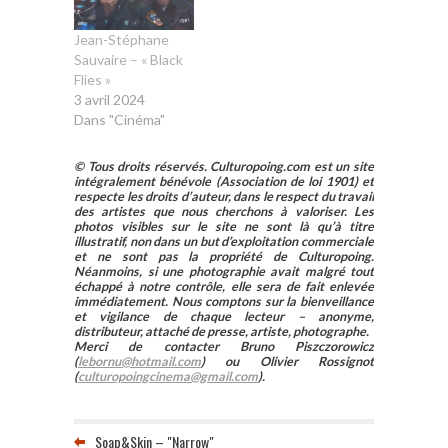
Jean-Stéphane
Sauvaire – « Black
Flies »
3 avril 2024
Dans "Cinéma"
© Tous droits réservés. Culturopoing.com est un site
intégralement bénévole (Association de loi 1901) et
respecte les droits d’auteur, dans le respect du travail
des artistes que nous cherchons à valoriser. Les
photos visibles sur le site ne sont là qu’à titre
illustratif, non dans un but d’exploitation commerciale
et ne sont pas la propriété de Culturopoing.
Néanmoins, si une photographie avait malgré tout
échappé à notre contrôle, elle sera de fait enlevée
immédiatement. Nous comptons sur la bienveillance
et vigilance de chaque lecteur – anonyme,
distributeur, attaché de presse, artiste, photographe.
Merci de contacter Bruno Piszczorowicz
(
lebornu@hotmail.com
) ou Olivier Rossignot
(
culturopoingcinema@gmail.com
).
Soap&Skin – "Narrow"