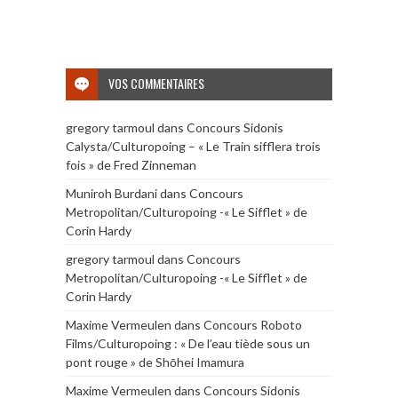
VOS COMMENTAIRES
gregory tarmoul
dans
Concours Sidonis
Calysta/Culturopoing – « Le Train sifflera trois
fois » de Fred Zinneman
Muniroh Burdani
dans
Concours
Metropolitan/Culturopoing -« Le Sifflet » de
Corin Hardy
gregory tarmoul
dans
Concours
Metropolitan/Culturopoing -« Le Sifflet » de
Corin Hardy
Maxime Vermeulen
dans
Concours Roboto
Films/Culturopoing : « De l’eau tiède sous un
pont rouge » de Shōhei Imamura
Maxime Vermeulen
dans
Concours Sidonis