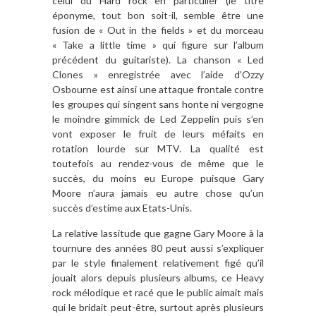
celui du Hard rock en particulier (le titre
éponyme, tout bon soit-il, semble être une
fusion de « Out in the fields » et du morceau
« Take a little time » qui figure sur l’album
précédent du guitariste). La chanson « Led
Clones » enregistrée avec l’aide d’Ozzy
Osbourne est ainsi une attaque frontale contre
les groupes qui singent sans honte ni vergogne
le moindre gimmick de Led Zeppelin puis s’en
vont exposer le fruit de leurs méfaits en
rotation lourde sur MTV. La qualité est
toutefois au rendez-vous de même que le
succès, du moins eu Europe puisque Gary
Moore n’aura jamais eu autre chose qu’un
succès d’estime aux Etats-Unis.
La relative lassitude que gagne Gary Moore à la
tournure des années 80 peut aussi s’expliquer
par le style finalement relativement figé qu’il
jouait alors depuis plusieurs albums, ce Heavy
rock mélodique et racé que le public aimait mais
qui le bridait peut-être, surtout après plusieurs