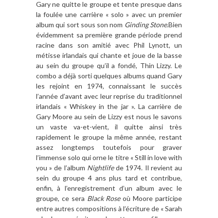
Gary ne quitte le groupe et tente presque dans
la foulée une carrière « solo » avec un premier
album qui sort sous son nom
Ginding Stone
.Bien
évidemment sa première grande période prend
racine dans son amitié avec Phil Lynott, un
métisse irlandais qui chante et joue de la basse
au sein du groupe qu’il a fondé, Thin Lizzy. Le
combo a déjà sorti quelques albums quand Gary
les rejoint en 1974, connaissant le succès
l’année d’avant avec leur reprise du traditionnel
irlandais « Whiskey in the jar ». La carrière de
Gary Moore au sein de Lizzy est nous le savons
un vaste va-et-vient, il quitte ainsi très
rapidement le groupe la même année, restant
assez longtemps toutefois pour graver
l’immense solo qui orne le titre « Still in love with
you » de l’album
Nightlife
de 1974. Il revient au
sein du groupe 4 ans plus tard et contribue,
enfin, à l’enregistrement d’un album avec le
groupe, ce sera
Black Rose
où Moore participe
entre autres compositions à l’écriture de « Sarah