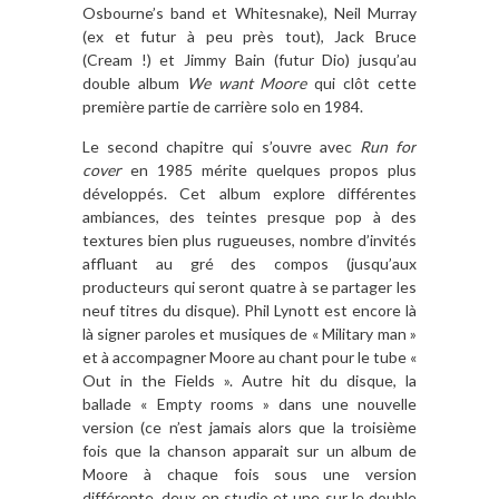
Osbourne’s band et Whitesnake), Neil Murray
(ex et futur à peu près tout), Jack Bruce
(Cream !) et Jimmy Bain (futur Dio) jusqu’au
double album
We want Moore
qui clôt cette
première partie de carrière solo en 1984.
Le second chapitre qui s’ouvre avec
Run for
cover
en 1985 mérite quelques propos plus
développés. Cet album explore différentes
ambiances, des teintes presque pop à des
textures bien plus rugueuses, nombre d’invités
affluant au gré des compos (jusqu’aux
producteurs qui seront quatre à se partager les
neuf titres du disque). Phil Lynott est encore là
là signer paroles et musiques de « Military man »
et à accompagner Moore au chant pour le tube «
Out in the Fields ». Autre hit du disque, la
ballade « Empty rooms » dans une nouvelle
version (ce n’est jamais alors que la troisième
fois que la chanson apparait sur un album de
Moore à chaque fois sous une version
différente, deux en studio et une sur le double