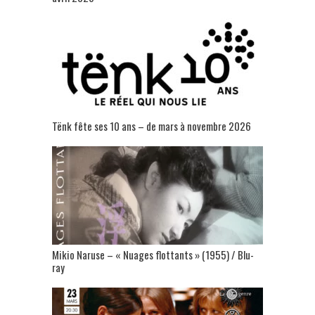
Tënk fête ses 10 ans – de mars à novembre 2026
Mikio Naruse – « Nuages flottants » (1955) / Blu-
ray