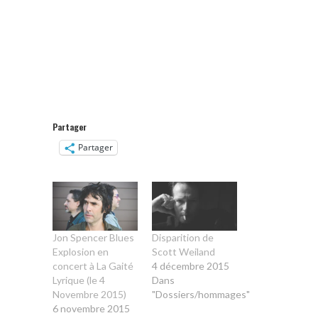
Partager
Partager
Jon Spencer Blues
Disparition de
Explosion en
Scott Weiland
concert à La Gaité
4 décembre 2015
Lyrique (le 4
Dans
Novembre 2015)
"Dossiers/hommages"
6 novembre 2015