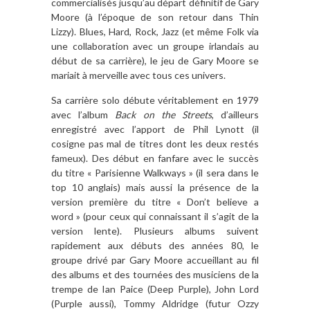
commercialisés jusqu’au départ définitif de Gary
Moore (à l’époque de son retour dans Thin
Lizzy). Blues, Hard, Rock, Jazz (et même Folk via
une collaboration avec un groupe irlandais au
début de sa carrière), le jeu de Gary Moore se
mariait à merveille avec tous ces univers.
Sa carrière solo débute véritablement en 1979
avec l’album
Back on the Streets
, d’ailleurs
enregistré avec l’apport de Phil Lynott (il
cosigne pas mal de titres dont les deux restés
fameux). Des début en fanfare avec le succès
du titre « Parisienne Walkways » (il sera dans le
top 10 anglais) mais aussi la présence de la
version première du titre « Don’t believe a
word » (pour ceux qui connaissant il s’agit de la
version lente). Plusieurs albums suivent
rapidement aux débuts des années 80, le
groupe drivé par Gary Moore accueillant au fil
des albums et des tournées des musiciens de la
trempe de Ian Paice (Deep Purple), John Lord
(Purple aussi), Tommy Aldridge (futur Ozzy