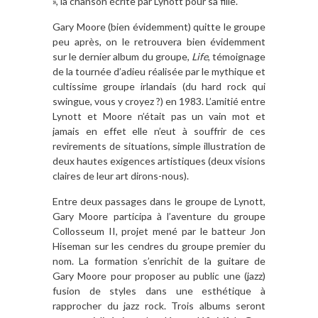
», la chanson écrite par Lynott pour sa fille.
Gary Moore (bien évidemment) quitte le groupe
peu après, on le retrouvera bien évidemment
sur le dernier album du groupe,
Life
, témoignage
de la tournée d’adieu réalisée par le mythique et
cultissime groupe irlandais (du hard rock qui
swingue, vous y croyez ?) en 1983. L’amitié entre
Lynott et Moore n’était pas un vain mot et
jamais en effet elle n’eut à souffrir de ces
revirements de situations, simple illustration de
deux hautes exigences artistiques (deux visions
claires de leur art dirons-nous).
Entre deux passages dans le groupe de Lynott,
Gary Moore participa à l’aventure du groupe
Collosseum II, projet mené par le batteur Jon
Hiseman sur les cendres du groupe premier du
nom. La formation s’enrichit de la guitare de
Gary Moore pour proposer au public une (jazz)
fusion de styles dans une esthétique à
rapprocher du jazz rock. Trois albums seront