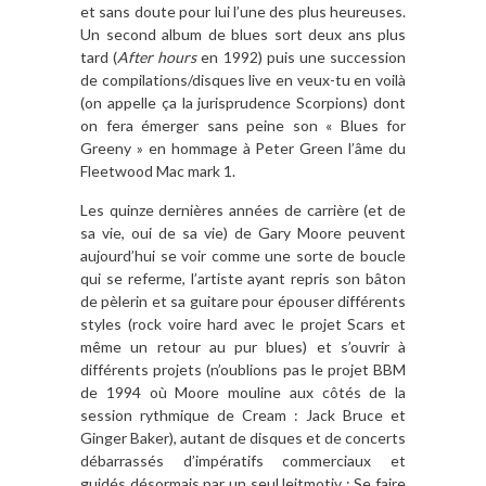
et sans doute pour lui l’une des plus heureuses.
Un second album de blues sort deux ans plus
tard (
After hours
en 1992) puis une succession
de compilations/disques live en veux-tu en voilà
(on appelle ça la jurisprudence Scorpions) dont
on fera émerger sans peine son « Blues for
Greeny » en hommage à Peter Green l’âme du
Fleetwood Mac mark 1.
Les quinze dernières années de carrière (et de
sa vie, oui de sa vie) de Gary Moore peuvent
aujourd’hui se voir comme une sorte de boucle
qui se referme, l’artiste ayant repris son bâton
de pèlerin et sa guitare pour épouser différents
styles (rock voire hard avec le projet Scars et
même un retour au pur blues) et s’ouvrir à
différents projets (n’oublions pas le projet BBM
de 1994 où Moore mouline aux côtés de la
session rythmique de Cream : Jack Bruce et
Ginger Baker), autant de disques et de concerts
débarrassés d’impératifs commerciaux et
guidés désormais par un seul leitmotiv : Se faire