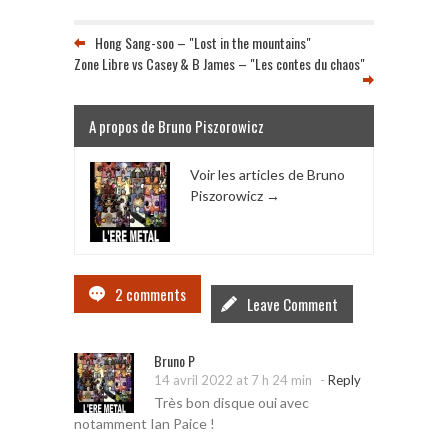
Hong Sang-soo – "Lost in the mountains"
Zone Libre vs Casey & B James – "Les contes du chaos"
A propos de Bruno Piszorowicz
Voir les articles de Bruno
Piszorowicz
→
2 comments
Leave Comment
Bruno P
-
14 avril 2022 at 7 h 24 min
Reply
Très bon disque oui avec
notamment Ian Paice !