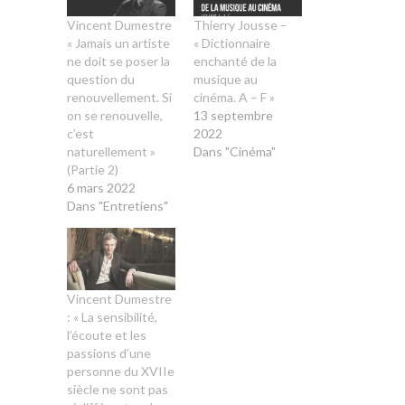
Vincent Dumestre
Thierry Jousse –
« Jamais un artiste
« Dictionnaire
ne doit se poser la
enchanté de la
question du
musique au
renouvellement. Si
cinéma. A – F »
on se renouvelle,
13 septembre
c’est
2022
naturellement »
Dans "Cinéma"
(Partie 2)
6 mars 2022
Dans "Entretiens"
Vincent Dumestre
: « La sensibilité,
l’écoute et les
passions d’une
personne du XVIIe
siècle ne sont pas