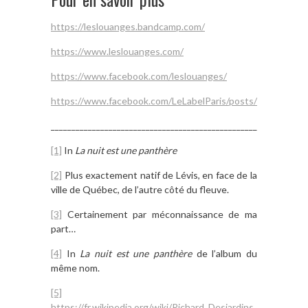
https://leslouanges.bandcamp.com/
https://www.leslouanges.com/
https://www.facebook.com/leslouanges/
https://www.facebook.com/LeLabelParis/posts/11084898
______________________________________________________________
[1]
In
La nuit est une panthère
[2]
Plus exactement natif de Lévis, en face de la
ville de Québec, de l’autre côté du fleuve.
[3]
Certainement par méconnaissance de ma
part…
[4]
In
La nuit est une panthère
de l’album du
même nom.
[5]
https://fr.wikipedia.org/wiki/Richard_Desjardins