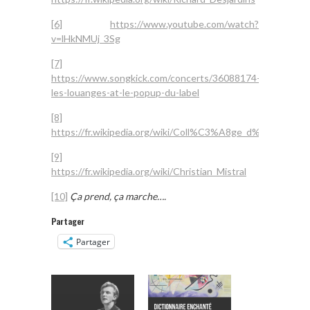
[6]
https://www.youtube.com/watch?
v=lHkNMUj_3Sg
[7]
https://www.songkick.com/concerts/36088174-
les-louanges-at-le-popup-du-label
[8]
https://fr.wikipedia.org/wiki/Coll%C3%A8ge_d%27ense
[9]
https://fr.wikipedia.org/wiki/Christian_Mistral
[10]
Ça prend, ça marche….
Partager
Partager