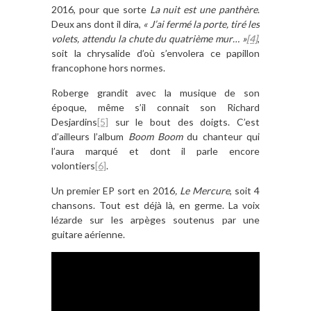
2016, pour que sorte
La nuit est une panthère
.
Deux ans dont il dira,
« J’ai fermé la porte, tiré les
volets, attendu la chute du quatrième mur… »
[4]
,
soit la chrysalide d’où s’envolera ce papillon
francophone hors normes.
Roberge grandit avec la musique de son
époque, même s’il connait son Richard
Desjardins
[5]
sur le bout des doigts. C’est
d’ailleurs l’album
Boom Boom
du chanteur qui
l’aura marqué et dont il parle encore
volontiers
[6]
.
Un premier EP sort en 2016
, Le Mercure
, soit 4
chansons. Tout est déjà là, en germe. La voix
lézarde sur les arpèges soutenus par une
guitare aérienne.