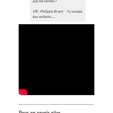
pas tes larmes ?
VR : Philippe Brach –
Tu voulais
des enfants
….
______________________________________________________________
Pour en savoir plus