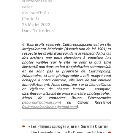
si différentes de
celles
d’aujourd’hui. »
(Partie 1)
26 février 2022
Dans "Entretiens"
© Tous droits réservés. Culturopoing.com est un site
intégralement bénévole (Association de loi 1901) et
respecte les droits d’auteur, dans le respect du travail
des artistes que nous cherchons à valoriser. Les
photos visibles sur le site ne sont là qu’à titre
illustratif, non dans un but d’exploitation commerciale
et ne sont pas la propriété de Culturopoing.
Néanmoins, si une photographie avait malgré tout
échappé à notre contrôle, elle sera de fait enlevée
immédiatement. Nous comptons sur la bienveillance
et vigilance de chaque lecteur – anonyme,
distributeur, attaché de presse, artiste, photographe.
Merci de contacter Bruno Piszczorowicz
(
lebornu@hotmail.com
) ou Olivier Rossignot
(
culturopoingcinema@gmail.com
).
« Les Palmiers sauvages », m.e.s. Séverine Chavrier
John Frankenheimer – « Un Crime dans la tête »