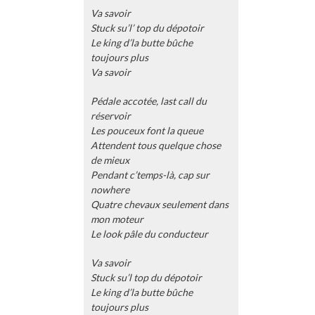
Va savoir
Stuck su’l’ top du dépotoir
Le king d’la butte bûche
toujours plus
Va savoir
Pédale accotée, last call du
réservoir
Les pouceux font la queue
Attendent tous quelque chose
de mieux
Pendant c’temps-là, cap sur
nowhere
Quatre chevaux seulement dans
mon moteur
Le look pâle du conducteur
Va savoir
Stuck su’l top du dépotoir
Le king d’la butte bûche
toujours plus