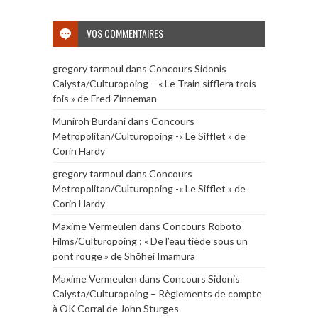
VOS COMMENTAIRES
gregory tarmoul
dans
Concours Sidonis
Calysta/Culturopoing – « Le Train sifflera trois
fois » de Fred Zinneman
Muniroh Burdani
dans
Concours
Metropolitan/Culturopoing -« Le Sifflet » de
Corin Hardy
gregory tarmoul
dans
Concours
Metropolitan/Culturopoing -« Le Sifflet » de
Corin Hardy
Maxime Vermeulen
dans
Concours Roboto
Films/Culturopoing : « De l’eau tiède sous un
pont rouge » de Shōhei Imamura
Maxime Vermeulen
dans
Concours Sidonis
Calysta/Culturopoing – Règlements de compte
à OK Corral de John Sturges