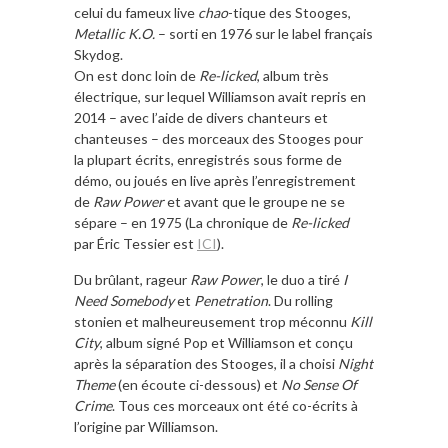
celui du fameux live
chao
-tique des Stooges,
Metallic K.O.
– sorti en 1976 sur le label français
Skydog.
On est donc loin de
Re-licked
, album très
électrique, sur lequel Williamson avait repris en
2014 – avec l’aide de divers chanteurs et
chanteuses – des morceaux des Stooges pour
la plupart écrits, enregistrés sous forme de
démo, ou joués en live après l’enregistrement
de
Raw Power
et avant que le groupe ne se
sépare – en 1975 (La chronique de
Re-licked
par Éric Tessier est
ICI
).
Du brûlant, rageur
Raw Power
, le duo a tiré
I
Need Somebody
et
Penetration
. Du rolling
stonien et malheureusement trop méconnu
Kill
City
, album signé Pop et Williamson et conçu
après la séparation des Stooges, il a choisi
Night
Theme
(en écoute ci-dessous) et
No Sense Of
Crime
. Tous ces morceaux ont été co-écrits à
l’origine par Williamson.