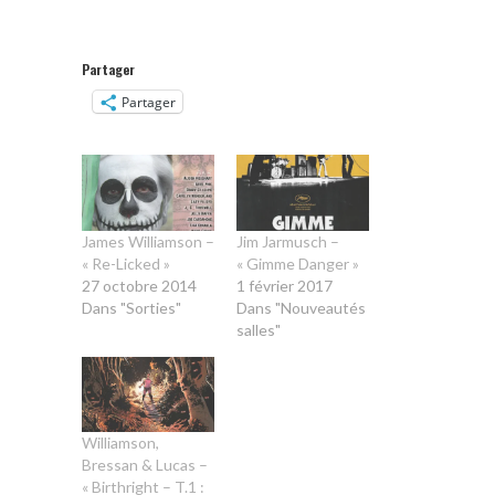
Partager
Partager
James Williamson –
Jim Jarmusch –
« Re-Licked »
« Gimme Danger »
27 octobre 2014
1 février 2017
Dans "Sorties"
Dans "Nouveautés
salles"
Williamson,
Bressan & Lucas –
« Birthright – T.1 :