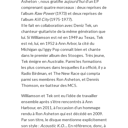
Asheton -, nous gratifie
aujourd’hui
d’un EP
comprenant quatre morceaux : deux reprises de
l’album
Raw Power
(1973) et deux reprises de
l’album
Kill City
(1975-1977).
Il le fait en collaboration avec Deniz Tek, un
chanteur-guitariste de la même génération que
lui. Si Williamson est né en 1949 au Texas, Tek
est né, lui, en 1952 à Ann Arbor, la cité du
Michigan qu’Iggy Pop connaît bien et chante
dans le premier album des Stooges. Très jeune,
Tek émigre en Australie. Parmi les formations
les plus connues dans lesquelles il a officié, il y a
Radio Birdman, et The New Race qui compta
parmi ses membres Ron Asheton, et Dennis
Thomson, ex-batteur des MC5.
Williamson et Tek ont eu l’idée de travailler
ensemble après s’être rencontrés à Ann
Harbour, en 2011, à l’occasion d’un hommage
rendu à Ron Asheton qui est décédé en 2009.
Par son titre, le disque mentionne explicitement
son style :
Acoustic K.O
…. En référence, donc, à