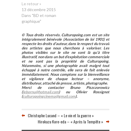
Le retour »
13 décembre 2015
Dans "BD et roman
graphique"
© Tous droits réservés. Culturopoing.com est un site
intégralement bénévole (Association de loi 1901) et
respecte les droits d’auteur, dans le respect du travail
des artistes que nous cherchons à valoriser. Les
photos visibles sur le site ne sont là qu’à titre
illustratif, non dans un but d’exploitation commerciale
et ne sont pas la propriété de Culturopoing.
Néanmoins, si une photographie avait malgré tout
échappé à notre contrôle, elle sera de fait enlevée
immédiatement. Nous comptons sur la bienveillance
et vigilance de chaque lecteur – anonyme,
distributeur, attaché de presse, artiste, photographe.
Merci de contacter Bruno Piszczorowicz
(
lebornu@hotmail.com
) ou Olivier Rossignot
(
culturopoingcinema@gmail.com
).
Christophe Lucand – « Le vin et la guerre »
Hirokazu Kore-eda – « Après la Tempête »