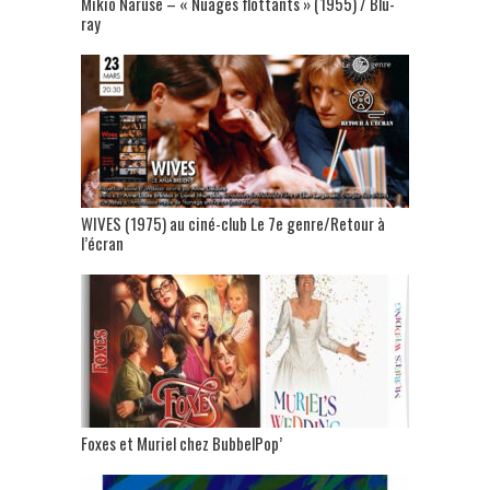
Mikio Naruse – « Nuages flottants » (1955) / Blu-
ray
WIVES (1975) au ciné-club Le 7e genre/Retour à
l’écran
Foxes et Muriel chez BubbelPop’