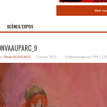
Voir to
SCÈNES/EXPOS
ONVAAUPARC_9
ar
Olivier ROSSIGNOT
-
5 janvier 2023
Original Image size:
999 × 12