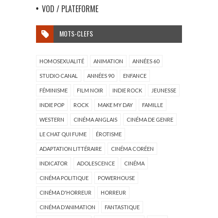
VOD / PLATEFORME
MOTS-CLEFS
HOMOSEXUALITÉ
ANIMATION
ANNÉES 60
STUDIO CANAL
ANNÉES 90
ENFANCE
FÉMINISME
FILM NOIR
INDIE ROCK
JEUNESSE
INDIE POP
ROCK
MAKE MY DAY
FAMILLE
WESTERN
CINÉMA ANGLAIS
CINÉMA DE GENRE
LE CHAT QUI FUME
ÉROTISME
ADAPTATION LITTÉRAIRE
CINÉMA CORÉEN
INDICATOR
ADOLESCENCE
CINÉMA
CINÉMA POLITIQUE
POWERHOUSE
CINÉMA D'HORREUR
HORREUR
CINÉMA D'ANIMATION
FANTASTIQUE