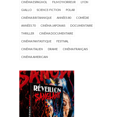
CINÉMA ESPAGNOL
FILM D'HORREUR
LYON
GIALLO
SCIENCE-FICTION
POLAR
CINÉMA BRITANNIQUE
ANNÉES 80
COMÉDIE
ANNÉES 70
CINÉMA JAPONAIS
DOCUMENTAIRE
THRILLER
CINÉMA DOCUMENTAIRE
CINÉMA FANTASTIQUE
FESTIVAL
CINÉMA ITALIEN
DRAME
CINÉMA FRANÇAIS
CINÉMA AMERICAIN