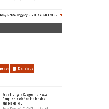
bray & Zhao Tingyang – « Du ciel à la terre »
terest
Delicious
Jean-François Rauger – « Rosso
Sangue : Le cinéma italien des
années de pl...
Jean-François DICKELI
-
12 avril