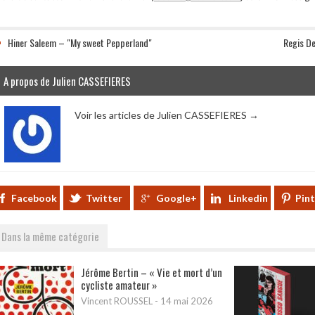
Hiner Saleem – "My sweet Pepperland"
Regis De
A propos de Julien CASSEFIERES
Voir les articles de Julien CASSEFIERES
→
Facebook
Twitter
Google+
Linkedin
Pin
Dans la même catégorie
Jérôme Bertin – « Vie et mort d’un
cycliste amateur »
Vincent ROUSSEL
-
14 mai 2026