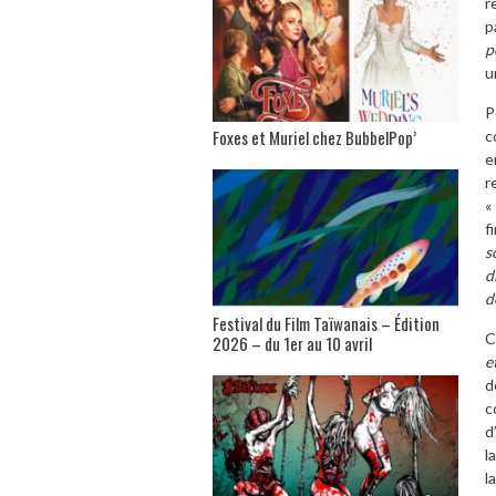
r
p
p
u
P
Foxes et Muriel chez BubbelPop’
c
e
r
«
f
s
d
d
Festival du Film Taïwanais – Édition
C
2026 – du 1er au 10 avril
e
d
c
d
l
l