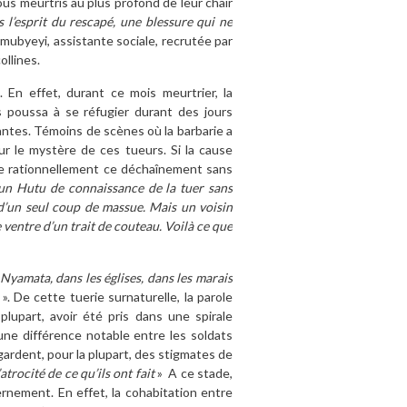
ous meurtris au plus profond de leur chair
s l’esprit du rescapé, une blessure qui ne
Umubyeyi, assistante sociale, recrutée par
ollines.
. En effet, durant ce mois meurtrier, la
es poussa à se réfugier durant des jours
antes. Témoins de scènes où la barbarie a
ur le mystère de ces tueurs. Si la cause
ue rationnellement ce déchaînement sans
n Hutu de connaissance de la tuer sans
pée d’un seul coup de massue. Mais un voisin
e ventre d’un trait de couteau. Voilà ce que
 Nyamata, dans les églises, dans les marais
». De cette tuerie surnaturelle, la parole
plupart, avoir été pris dans une spirale
y une différence notable entre les soldats
gardent, pour la plupart, des stigmates de
trocité de ce qu’ils ont fait
»
A ce stade,
ernement. En effet, la cohabitation entre