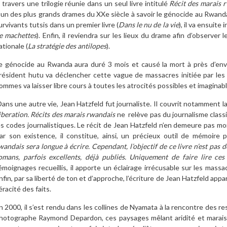
 travers une trilogie réunie dans un seul livre intitulé
Récit des marais 
’un des plus grands drames du XXe siècle à savoir le génocide au Rwan
urvivants tutsis dans un premier livre (
Dans le nu de la vie
), il va ensuite
e machettes
). Enfin, il reviendra sur les lieux du drame afin d’observer l
ationale (
La stratégie des antilopes
).
e génocide au Rwanda aura duré 3 mois et causé la mort à près d’env
résident hutu va déclencher cette vague de massacres initiée par les e
ommes va laisser libre cours à toutes les atrocités possibles et imaginabl
ans une autre vie,
Jean Hatzfeld
fut journaliste. Il couvrit notamment l
iberation. Récits des marais rwandais
ne
relève pas du journalisme clas
es codes journalistiques. Le récit de
Jean Hatzfeld
n’en demeure pas moi
ar son existence, il constitue, ainsi, un précieux outil de mémoire 
wandais sera longue à écrire. Cependant, l’objectif de ce livre n’est pas 
omans, parfois excellents, déjà publiés. Uniquement de faire lire ce
émoignages recueillis, il apporte un éclairage irrécusable sur les mass
nfin, par sa liberté de ton et d’approche, l’écriture de
Jean Hatzfeld
appar
éracité des faits.
n 2000, il s’est rendu dans les collines de Nyamata à la rencontre des res
hotographe Raymond Depardon, ces paysages mêlant aridité et marais, so