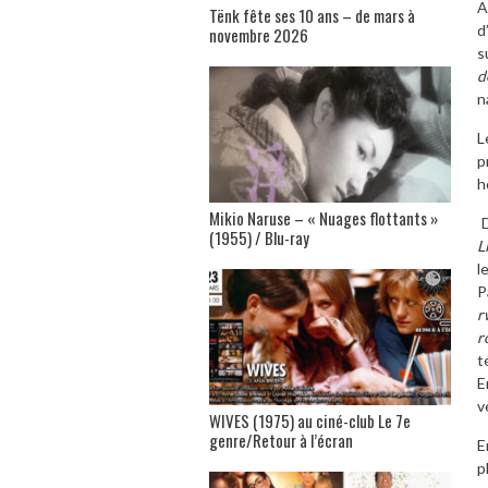
A
Tënk fête ses 10 ans – de mars à
d
novembre 2026
s
d
n
L
p
h
Mikio Naruse – « Nuages flottants »
D
(1955) / Blu-ray
L
l
P
r
r
t
E
v
WIVES (1975) au ciné-club Le 7e
genre/Retour à l’écran
E
p