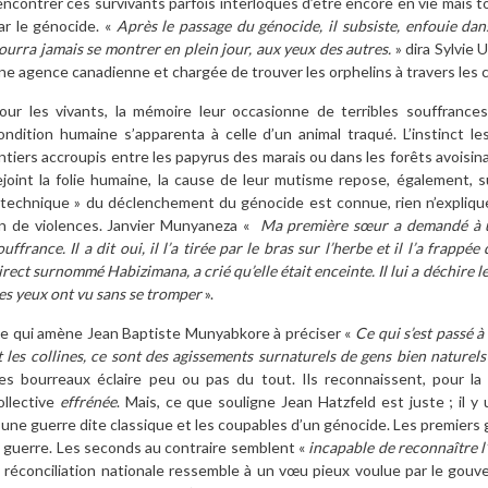
encontrer ces survivants parfois interloqués d’être encore en vie mais t
ar le génocide. «
Après le passage du génocide, il subsiste, enfouie dan
ourra jamais se montrer en plein jour, aux yeux des autres.
» dira Sylvie 
ne agence canadienne et chargée de trouver les orphelins à travers les c
our les vivants, la mémoire leur occasionne de terribles souffrances
ondition humaine s’apparenta à celle d’un animal traqué. L’instinct l
ntiers accroupis entre les papyrus des marais ou dans les forêts avoisin
ejoint la folie humaine, la cause de leur mutisme repose, également, s
 technique » du déclenchement du génocide est connue, rien n’expliq
in de violences. Janvier Munyaneza «
Ma première sœur a demandé à u
ouffrance. Il a dit oui, il l’a tirée par le bras sur l’herbe et il l’a frap
irect surnommé Habizimana, a crié qu’elle était enceinte. Il lui a déchire l
es yeux ont vu sans se tromper
».
e qui amène Jean Baptiste Munyabkore à préciser «
Ce qui s’est passé à
t les collines, ce sont des agissements surnaturels de gens bien naturels
es bourreaux éclaire peu ou pas du tout. Ils reconnaissent, pour la 
ollective
effrénée
. Mais, ce que souligne
Jean Hatzfeld
est juste ; il 
’une guerre dite classique et les coupables d’un génocide. Les premiers 
a guerre. Les seconds au contraire semblent «
incapable de reconnaître l’a
a réconciliation nationale ressemble à un vœu pieux voulue par le gouv