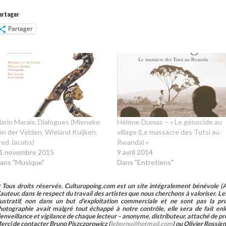
artager
Partager
arin Marais, Dialogues (Mieneke
Hélène Dumas – « Le génocide au
an der Velden, Wieland Kuijken,
village (Le massacre des Tutsi au
red Jacobs)
Rwanda) »
1 novembre 2015
9 avril 2014
ans "Musique"
Dans "Entretiens"
 Tous droits réservés. Culturopoing.com est un site intégralement bénévole (As
’auteur, dans le respect du travail des artistes que nous cherchons à valoriser. Les 
llustratif, non dans un but d’exploitation commerciale et ne sont pas la p
hotographie avait malgré tout échappé à notre contrôle, elle sera de fait 
ienveillance et vigilance de chaque lecteur – anonyme, distributeur, attaché de pr
erci de contacter Bruno Piszczorowicz (
lebornu@hotmail.com
) ou Olivier Rossign