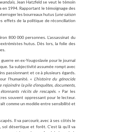
rwandais,
Jean Hatzfeld
se veut le témoin
da en 1994. Rapportant le témoignage des
 interroger les bourreaux hutus (
une saison
es effets de la politique de réconciliation
iron 800 000 personnes. L’assassinat du
xtrémistes hutus. Dès lors, la folie des
es.
a guerre en ex-Yougoslavie pour le journal
sique. Sa subjectivité assumée rompt avec
ns passionnant et ce à plusieurs égards.
pour l’humanité. «
L’histoire du génocide
de rejoindre la pile d’enquêtes, documents,
s étonnants récits de rescapés.
» Par les
acres souvent oppressant pour le lecteur.
aît comme un modèle entre sensibilité et
capés. Il va parcourir, avec à ses côtés le
l désertique et forêt. C’est là qu’il va