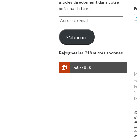
articles directement dans votre
P
boite aux lettres.
Adresse
e-
mail
S'abonner
Rejoignez les 218 autres abonnés
FACEBOOK
M
v
F
1
D
©
d
i
p
b
M