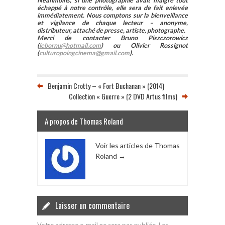
Néanmoins, si une photographie avait malgré tout
échappé à notre contrôle, elle sera de fait enlevée
immédiatement. Nous comptons sur la bienveillance
et vigilance de chaque lecteur – anonyme,
distributeur, attaché de presse, artiste, photographe.
Merci de contacter Bruno Piszczorowicz
(
lebornu@hotmail.com
) ou Olivier Rossignot
(
culturopoingcinema@gmail.com
).
Benjamin Crotty – « Fort Buchanan » (2014)
Collection « Guerre » (2 DVD Artus films)
A propos de Thomas Roland
Voir les articles de Thomas
Roland
→
Laisser un commentaire