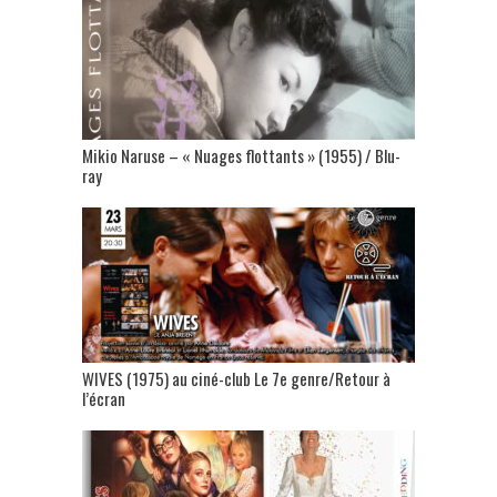
Mikio Naruse – « Nuages flottants » (1955) / Blu-
ray
WIVES (1975) au ciné-club Le 7e genre/Retour à
l’écran