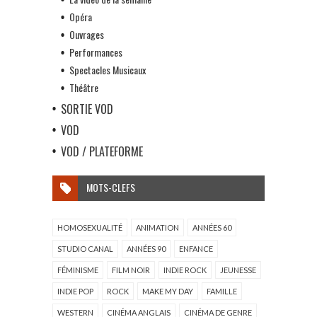
Opéra
Ouvrages
Performances
Spectacles Musicaux
Théâtre
SORTIE VOD
VOD
VOD / PLATEFORME
MOTS-CLEFS
HOMOSEXUALITÉ
ANIMATION
ANNÉES 60
STUDIO CANAL
ANNÉES 90
ENFANCE
FÉMINISME
FILM NOIR
INDIE ROCK
JEUNESSE
INDIE POP
ROCK
MAKE MY DAY
FAMILLE
WESTERN
CINÉMA ANGLAIS
CINÉMA DE GENRE