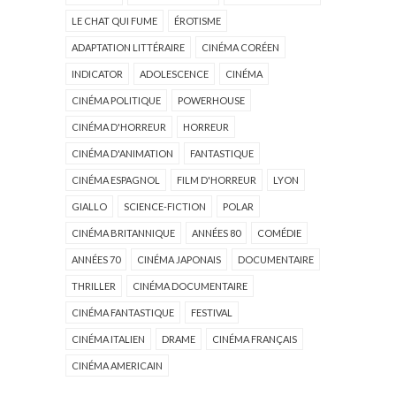
LE CHAT QUI FUME
ÉROTISME
ADAPTATION LITTÉRAIRE
CINÉMA CORÉEN
INDICATOR
ADOLESCENCE
CINÉMA
CINÉMA POLITIQUE
POWERHOUSE
CINÉMA D'HORREUR
HORREUR
CINÉMA D'ANIMATION
FANTASTIQUE
CINÉMA ESPAGNOL
FILM D'HORREUR
LYON
GIALLO
SCIENCE-FICTION
POLAR
CINÉMA BRITANNIQUE
ANNÉES 80
COMÉDIE
ANNÉES 70
CINÉMA JAPONAIS
DOCUMENTAIRE
THRILLER
CINÉMA DOCUMENTAIRE
CINÉMA FANTASTIQUE
FESTIVAL
CINÉMA ITALIEN
DRAME
CINÉMA FRANÇAIS
CINÉMA AMERICAIN