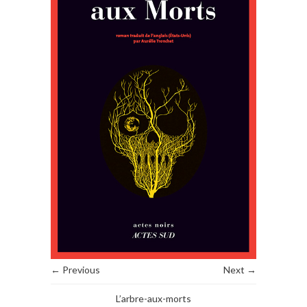
← Previous
Next →
L’arbre-aux-morts