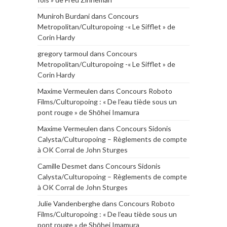
Muniroh Burdani
dans
Concours
Metropolitan/Culturopoing -« Le Sifflet » de
Corin Hardy
gregory tarmoul
dans
Concours
Metropolitan/Culturopoing -« Le Sifflet » de
Corin Hardy
Maxime Vermeulen
dans
Concours Roboto
Films/Culturopoing : « De l’eau tiède sous un
pont rouge » de Shōhei Imamura
Maxime Vermeulen
dans
Concours Sidonis
Calysta/Culturopoing – Règlements de compte
à OK Corral de John Sturges
Camille Desmet
dans
Concours Sidonis
Calysta/Culturopoing – Règlements de compte
à OK Corral de John Sturges
Julie Vandenberghe
dans
Concours Roboto
Films/Culturopoing : « De l’eau tiède sous un
pont rouge » de Shōhei Imamura