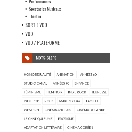
Performances
Spectacles Musicaux
Théâtre
SORTIE VOD
VOD
VOD / PLATEFORME
MOTS-CLEFS
HOMOSEXUALITÉ
ANIMATION
ANNÉES 60
STUDIO CANAL
ANNÉES 90
ENFANCE
FÉMINISME
FILM NOIR
INDIE ROCK
JEUNESSE
INDIE POP
ROCK
MAKE MY DAY
FAMILLE
WESTERN
CINÉMA ANGLAIS
CINÉMA DE GENRE
LE CHAT QUI FUME
ÉROTISME
ADAPTATION LITTÉRAIRE
CINÉMA CORÉEN