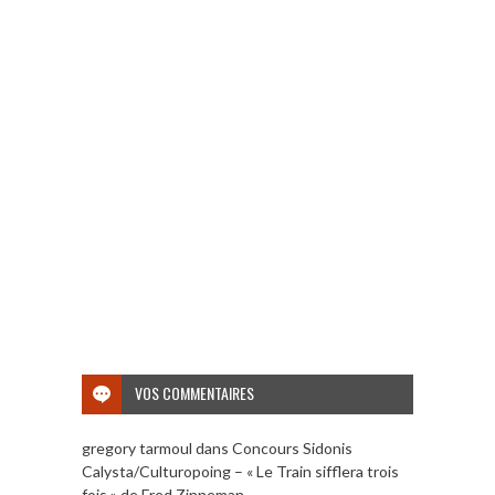
VOS COMMENTAIRES
gregory tarmoul
dans
Concours Sidonis
Calysta/Culturopoing – « Le Train sifflera trois
fois » de Fred Zinneman