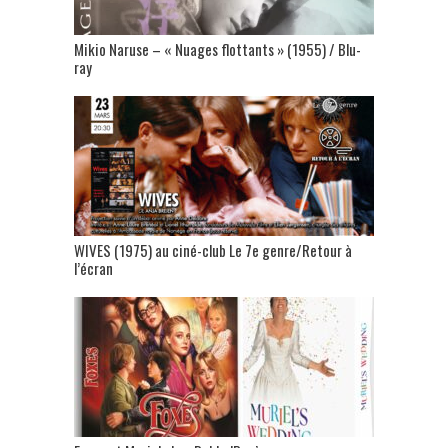
Mikio Naruse – « Nuages flottants » (1955) / Blu-
ray
WIVES (1975) au ciné-club Le 7e genre/Retour à
l’écran