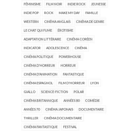
FÉMINISME
FILM NOIR
INDIE ROCK
JEUNESSE
INDIE POP
ROCK
MAKE MY DAY
FAMILLE
WESTERN
CINÉMA ANGLAIS
CINÉMA DE GENRE
LE CHAT QUI FUME
ÉROTISME
ADAPTATION LITTÉRAIRE
CINÉMA CORÉEN
INDICATOR
ADOLESCENCE
CINÉMA
CINÉMA POLITIQUE
POWERHOUSE
CINÉMA D'HORREUR
HORREUR
CINÉMA D'ANIMATION
FANTASTIQUE
CINÉMA ESPAGNOL
FILM D'HORREUR
LYON
GIALLO
SCIENCE-FICTION
POLAR
CINÉMA BRITANNIQUE
ANNÉES 80
COMÉDIE
ANNÉES 70
CINÉMA JAPONAIS
DOCUMENTAIRE
THRILLER
CINÉMA DOCUMENTAIRE
CINÉMA FANTASTIQUE
FESTIVAL