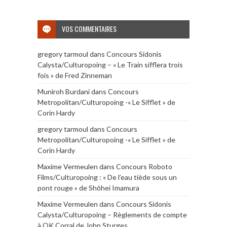
VOS COMMENTAIRES
gregory tarmoul
dans
Concours Sidonis
Calysta/Culturopoing – « Le Train sifflera trois
fois » de Fred Zinneman
Muniroh Burdani
dans
Concours
Metropolitan/Culturopoing -« Le Sifflet » de
Corin Hardy
gregory tarmoul
dans
Concours
Metropolitan/Culturopoing -« Le Sifflet » de
Corin Hardy
Maxime Vermeulen
dans
Concours Roboto
Films/Culturopoing : « De l’eau tiède sous un
pont rouge » de Shōhei Imamura
Maxime Vermeulen
dans
Concours Sidonis
Calysta/Culturopoing – Règlements de compte
à OK Corral de John Sturges