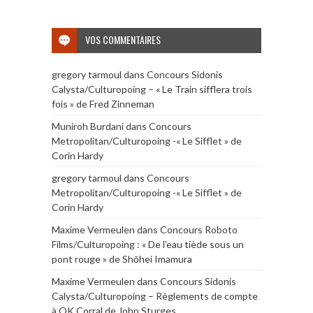
VOS COMMENTAIRES
gregory tarmoul
dans
Concours Sidonis
Calysta/Culturopoing – « Le Train sifflera trois
fois » de Fred Zinneman
Muniroh Burdani
dans
Concours
Metropolitan/Culturopoing -« Le Sifflet » de
Corin Hardy
gregory tarmoul
dans
Concours
Metropolitan/Culturopoing -« Le Sifflet » de
Corin Hardy
Maxime Vermeulen
dans
Concours Roboto
Films/Culturopoing : « De l’eau tiède sous un
pont rouge » de Shōhei Imamura
Maxime Vermeulen
dans
Concours Sidonis
Calysta/Culturopoing – Règlements de compte
à OK Corral de John Sturges