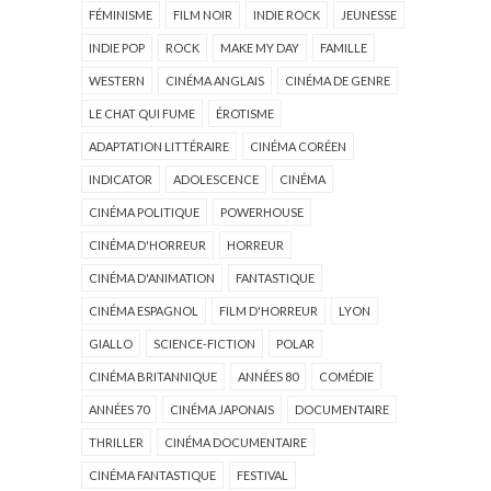
FÉMINISME
FILM NOIR
INDIE ROCK
JEUNESSE
INDIE POP
ROCK
MAKE MY DAY
FAMILLE
WESTERN
CINÉMA ANGLAIS
CINÉMA DE GENRE
LE CHAT QUI FUME
ÉROTISME
ADAPTATION LITTÉRAIRE
CINÉMA CORÉEN
INDICATOR
ADOLESCENCE
CINÉMA
CINÉMA POLITIQUE
POWERHOUSE
CINÉMA D'HORREUR
HORREUR
CINÉMA D'ANIMATION
FANTASTIQUE
CINÉMA ESPAGNOL
FILM D'HORREUR
LYON
GIALLO
SCIENCE-FICTION
POLAR
CINÉMA BRITANNIQUE
ANNÉES 80
COMÉDIE
ANNÉES 70
CINÉMA JAPONAIS
DOCUMENTAIRE
THRILLER
CINÉMA DOCUMENTAIRE
CINÉMA FANTASTIQUE
FESTIVAL