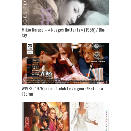
Mikio Naruse – « Nuages flottants » (1955) / Blu-
ray
WIVES (1975) au ciné-club Le 7e genre/Retour à
l’écran