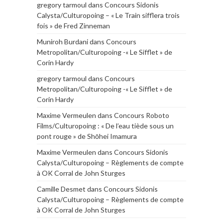
gregory tarmoul
dans
Concours Sidonis
Calysta/Culturopoing – « Le Train sifflera trois
fois » de Fred Zinneman
Muniroh Burdani
dans
Concours
Metropolitan/Culturopoing -« Le Sifflet » de
Corin Hardy
gregory tarmoul
dans
Concours
Metropolitan/Culturopoing -« Le Sifflet » de
Corin Hardy
Maxime Vermeulen
dans
Concours Roboto
Films/Culturopoing : « De l’eau tiède sous un
pont rouge » de Shōhei Imamura
Maxime Vermeulen
dans
Concours Sidonis
Calysta/Culturopoing – Règlements de compte
à OK Corral de John Sturges
Camille Desmet
dans
Concours Sidonis
Calysta/Culturopoing – Règlements de compte
à OK Corral de John Sturges