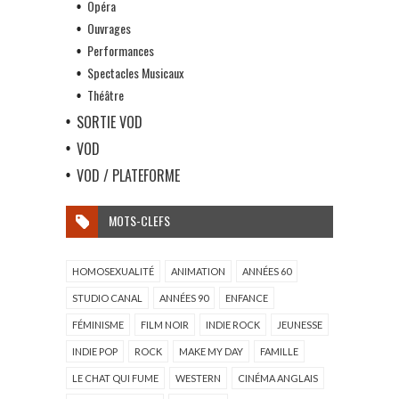
Opéra
Ouvrages
Performances
Spectacles Musicaux
Théâtre
SORTIE VOD
VOD
VOD / PLATEFORME
MOTS-CLEFS
HOMOSEXUALITÉ
ANIMATION
ANNÉES 60
STUDIO CANAL
ANNÉES 90
ENFANCE
FÉMINISME
FILM NOIR
INDIE ROCK
JEUNESSE
INDIE POP
ROCK
MAKE MY DAY
FAMILLE
LE CHAT QUI FUME
WESTERN
CINÉMA ANGLAIS