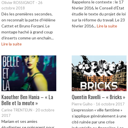
Rappelons le contexte : le 17
Olivier ROSSIGNOT
-
26
février 2016, le Conseil d’État
octobre 2018
Dès les premières secondes,
étudie le texte du projet de loi
on reconnaît la patte d’Hélène
sur la réforme du travail. Le 23
Cattet et Bruno Forzani. Le
février 2016...
Lire la suite
montage haché à grand coup
d’inserts comme un enchaîn...
Lire la suite
Kaouther Ben Hania – « La
Quentin Ravelli – « Bricks »
Belle et la meute »
Pierre Guiho
-
16 octobre 2017
L’expression « ville fantôme »
Carine TRENTEUN
-
20 octobre
2017
s’applique généralement à une
Mariam et ses amies
cité ruinée par une crise
étudiantes se préparent pour
industrielle ou financière. Les