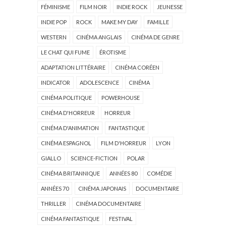
FÉMINISME
FILM NOIR
INDIE ROCK
JEUNESSE
INDIE POP
ROCK
MAKE MY DAY
FAMILLE
WESTERN
CINÉMA ANGLAIS
CINÉMA DE GENRE
LE CHAT QUI FUME
ÉROTISME
ADAPTATION LITTÉRAIRE
CINÉMA CORÉEN
INDICATOR
ADOLESCENCE
CINÉMA
CINÉMA POLITIQUE
POWERHOUSE
CINÉMA D'HORREUR
HORREUR
CINÉMA D'ANIMATION
FANTASTIQUE
CINÉMA ESPAGNOL
FILM D'HORREUR
LYON
GIALLO
SCIENCE-FICTION
POLAR
CINÉMA BRITANNIQUE
ANNÉES 80
COMÉDIE
ANNÉES 70
CINÉMA JAPONAIS
DOCUMENTAIRE
THRILLER
CINÉMA DOCUMENTAIRE
CINÉMA FANTASTIQUE
FESTIVAL