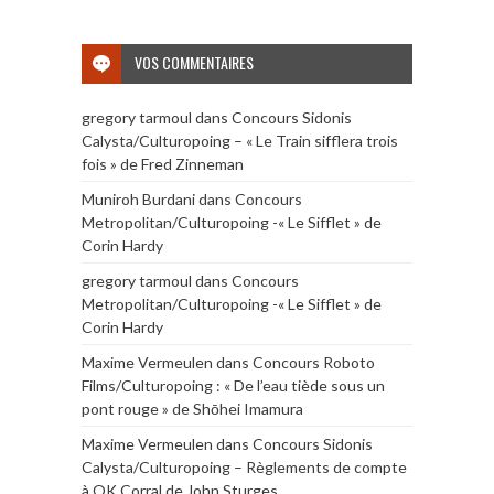
VOS COMMENTAIRES
gregory tarmoul
dans
Concours Sidonis
Calysta/Culturopoing – « Le Train sifflera trois
fois » de Fred Zinneman
Muniroh Burdani
dans
Concours
Metropolitan/Culturopoing -« Le Sifflet » de
Corin Hardy
gregory tarmoul
dans
Concours
Metropolitan/Culturopoing -« Le Sifflet » de
Corin Hardy
Maxime Vermeulen
dans
Concours Roboto
Films/Culturopoing : « De l’eau tiède sous un
pont rouge » de Shōhei Imamura
Maxime Vermeulen
dans
Concours Sidonis
Calysta/Culturopoing – Règlements de compte
à OK Corral de John Sturges