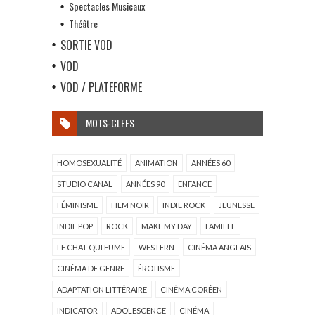
Spectacles Musicaux
Théâtre
SORTIE VOD
VOD
VOD / PLATEFORME
MOTS-CLEFS
HOMOSEXUALITÉ
ANIMATION
ANNÉES 60
STUDIO CANAL
ANNÉES 90
ENFANCE
FÉMINISME
FILM NOIR
INDIE ROCK
JEUNESSE
INDIE POP
ROCK
MAKE MY DAY
FAMILLE
LE CHAT QUI FUME
WESTERN
CINÉMA ANGLAIS
CINÉMA DE GENRE
ÉROTISME
ADAPTATION LITTÉRAIRE
CINÉMA CORÉEN
INDICATOR
ADOLESCENCE
CINÉMA