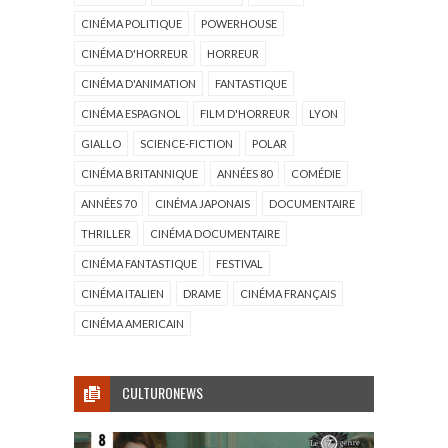
CINÉMA POLITIQUE
POWERHOUSE
CINÉMA D'HORREUR
HORREUR
CINÉMA D'ANIMATION
FANTASTIQUE
CINÉMA ESPAGNOL
FILM D'HORREUR
LYON
GIALLO
SCIENCE-FICTION
POLAR
CINÉMA BRITANNIQUE
ANNÉES 80
COMÉDIE
ANNÉES 70
CINÉMA JAPONAIS
DOCUMENTAIRE
THRILLER
CINÉMA DOCUMENTAIRE
CINÉMA FANTASTIQUE
FESTIVAL
CINÉMA ITALIEN
DRAME
CINÉMA FRANÇAIS
CINÉMA AMERICAIN
CULTURONEWS