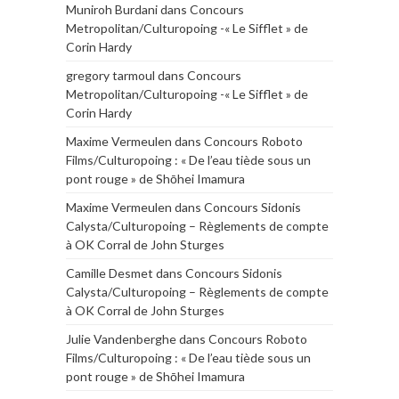
Muniroh Burdani
dans
Concours
Metropolitan/Culturopoing -« Le Sifflet » de
Corin Hardy
gregory tarmoul
dans
Concours
Metropolitan/Culturopoing -« Le Sifflet » de
Corin Hardy
Maxime Vermeulen
dans
Concours Roboto
Films/Culturopoing : « De l’eau tiède sous un
pont rouge » de Shōhei Imamura
Maxime Vermeulen
dans
Concours Sidonis
Calysta/Culturopoing – Règlements de compte
à OK Corral de John Sturges
Camille Desmet
dans
Concours Sidonis
Calysta/Culturopoing – Règlements de compte
à OK Corral de John Sturges
Julie Vandenberghe
dans
Concours Roboto
Films/Culturopoing : « De l’eau tiède sous un
pont rouge » de Shōhei Imamura