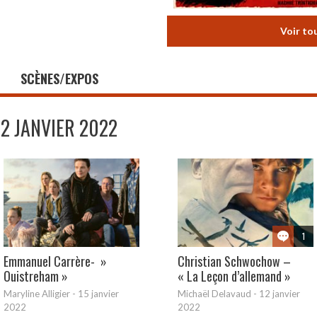
Voir to
SCÈNES/EXPOS
12 JANVIER 2022
1
Emmanuel Carrère- »
Christian Schwochow –
Ouistreham »
« La Leçon d’allemand »
Maryline Alligier
-
15 janvier
Michaël Delavaud
-
12 janvier
2022
2022