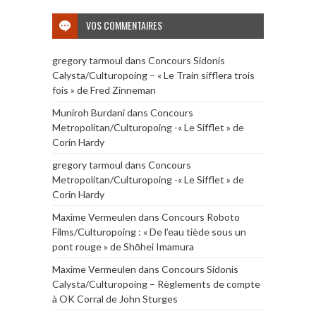
VOS COMMENTAIRES
gregory tarmoul
dans
Concours Sidonis
Calysta/Culturopoing – « Le Train sifflera trois
fois » de Fred Zinneman
Muniroh Burdani
dans
Concours
Metropolitan/Culturopoing -« Le Sifflet » de
Corin Hardy
gregory tarmoul
dans
Concours
Metropolitan/Culturopoing -« Le Sifflet » de
Corin Hardy
Maxime Vermeulen
dans
Concours Roboto
Films/Culturopoing : « De l’eau tiède sous un
pont rouge » de Shōhei Imamura
Maxime Vermeulen
dans
Concours Sidonis
Calysta/Culturopoing – Règlements de compte
à OK Corral de John Sturges