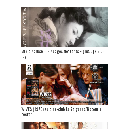
Mikio Naruse – « Nuages flottants » (1955) / Blu-
ray
WIVES (1975) au ciné-club Le 7e genre/Retour à
l’écran