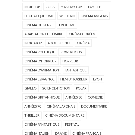
INDIE POP
ROCK
MAKE MY DAY
FAMILLE
LE CHAT QUI FUME
WESTERN
CINÉMA ANGLAIS
CINÉMA DE GENRE
ÉROTISME
ADAPTATION LITTÉRAIRE
CINÉMA CORÉEN
INDICATOR
ADOLESCENCE
CINÉMA
CINÉMA POLITIQUE
POWERHOUSE
CINÉMA D'HORREUR
HORREUR
CINÉMA D'ANIMATION
FANTASTIQUE
CINÉMA ESPAGNOL
FILM D'HORREUR
LYON
GIALLO
SCIENCE-FICTION
POLAR
CINÉMA BRITANNIQUE
ANNÉES 80
COMÉDIE
ANNÉES 70
CINÉMA JAPONAIS
DOCUMENTAIRE
THRILLER
CINÉMA DOCUMENTAIRE
CINÉMA FANTASTIQUE
FESTIVAL
CINÉMA ITALIEN
DRAME
CINÉMA FRANÇAIS