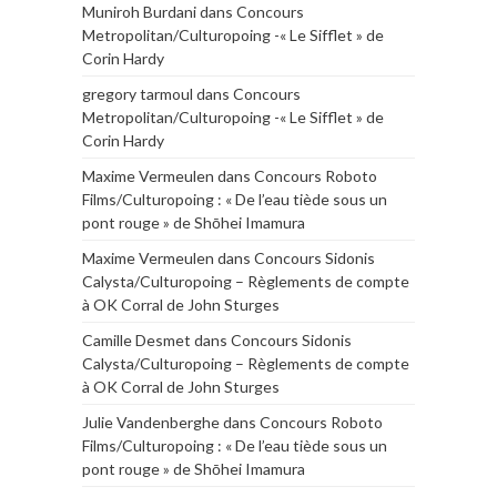
Muniroh Burdani
dans
Concours
Metropolitan/Culturopoing -« Le Sifflet » de
Corin Hardy
gregory tarmoul
dans
Concours
Metropolitan/Culturopoing -« Le Sifflet » de
Corin Hardy
Maxime Vermeulen
dans
Concours Roboto
Films/Culturopoing : « De l’eau tiède sous un
pont rouge » de Shōhei Imamura
Maxime Vermeulen
dans
Concours Sidonis
Calysta/Culturopoing – Règlements de compte
à OK Corral de John Sturges
Camille Desmet
dans
Concours Sidonis
Calysta/Culturopoing – Règlements de compte
à OK Corral de John Sturges
Julie Vandenberghe
dans
Concours Roboto
Films/Culturopoing : « De l’eau tiède sous un
pont rouge » de Shōhei Imamura