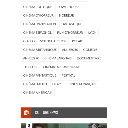
CINÉMA POLITIQUE
POWERHOUSE
CINÉMA D'HORREUR
HORREUR
CINÉMA D'ANIMATION
FANTASTIQUE
CINÉMA ESPAGNOL
FILM D'HORREUR
LYON
GIALLO
SCIENCE-FICTION
POLAR
CINÉMA BRITANNIQUE
ANNÉES 80
COMÉDIE
ANNÉES 70
CINÉMA JAPONAIS
DOCUMENTAIRE
THRILLER
CINÉMA DOCUMENTAIRE
CINÉMA FANTASTIQUE
FESTIVAL
CINÉMA ITALIEN
DRAME
CINÉMA FRANÇAIS
CINÉMA AMERICAIN
CULTURONEWS