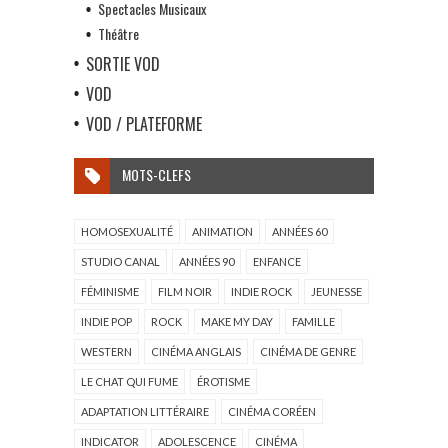
Spectacles Musicaux
Théâtre
SORTIE VOD
VOD
VOD / PLATEFORME
MOTS-CLEFS
HOMOSEXUALITÉ
ANIMATION
ANNÉES 60
STUDIO CANAL
ANNÉES 90
ENFANCE
FÉMINISME
FILM NOIR
INDIE ROCK
JEUNESSE
INDIE POP
ROCK
MAKE MY DAY
FAMILLE
WESTERN
CINÉMA ANGLAIS
CINÉMA DE GENRE
LE CHAT QUI FUME
ÉROTISME
ADAPTATION LITTÉRAIRE
CINÉMA CORÉEN
INDICATOR
ADOLESCENCE
CINÉMA