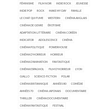
FÉMINISME
FILM NOIR
INDIE ROCK
JEUNESSE
INDIE POP
ROCK
MAKE MY DAY
FAMILLE
LE CHAT QUI FUME
WESTERN
CINÉMA ANGLAIS
CINÉMA DE GENRE
ÉROTISME
ADAPTATION LITTÉRAIRE
CINÉMA CORÉEN
INDICATOR
ADOLESCENCE
CINÉMA
CINÉMA POLITIQUE
POWERHOUSE
CINÉMA D'HORREUR
HORREUR
CINÉMA D'ANIMATION
FANTASTIQUE
CINÉMA ESPAGNOL
FILM D'HORREUR
LYON
GIALLO
SCIENCE-FICTION
POLAR
CINÉMA BRITANNIQUE
ANNÉES 80
COMÉDIE
ANNÉES 70
CINÉMA JAPONAIS
DOCUMENTAIRE
THRILLER
CINÉMA DOCUMENTAIRE
CINÉMA FANTASTIQUE
FESTIVAL