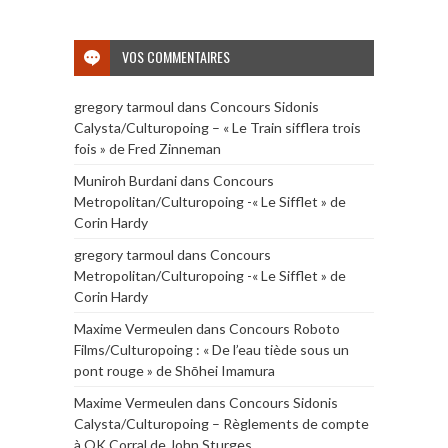
VOS COMMENTAIRES
gregory tarmoul
dans
Concours Sidonis
Calysta/Culturopoing – « Le Train sifflera trois
fois » de Fred Zinneman
Muniroh Burdani
dans
Concours
Metropolitan/Culturopoing -« Le Sifflet » de
Corin Hardy
gregory tarmoul
dans
Concours
Metropolitan/Culturopoing -« Le Sifflet » de
Corin Hardy
Maxime Vermeulen
dans
Concours Roboto
Films/Culturopoing : « De l’eau tiède sous un
pont rouge » de Shōhei Imamura
Maxime Vermeulen
dans
Concours Sidonis
Calysta/Culturopoing – Règlements de compte
à OK Corral de John Sturges