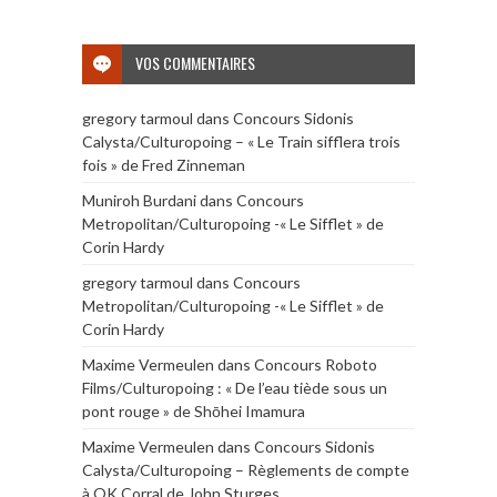
VOS COMMENTAIRES
gregory tarmoul
dans
Concours Sidonis
Calysta/Culturopoing – « Le Train sifflera trois
fois » de Fred Zinneman
Muniroh Burdani
dans
Concours
Metropolitan/Culturopoing -« Le Sifflet » de
Corin Hardy
gregory tarmoul
dans
Concours
Metropolitan/Culturopoing -« Le Sifflet » de
Corin Hardy
Maxime Vermeulen
dans
Concours Roboto
Films/Culturopoing : « De l’eau tiède sous un
pont rouge » de Shōhei Imamura
Maxime Vermeulen
dans
Concours Sidonis
Calysta/Culturopoing – Règlements de compte
à OK Corral de John Sturges