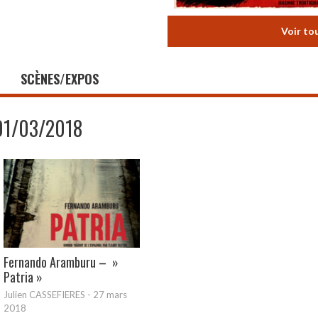
Voir to
SCÈNES/EXPOS
01/03/2018
Fernando Aramburu – »
Patria »
Julien CASSEFIERES
-
27 mars
2018