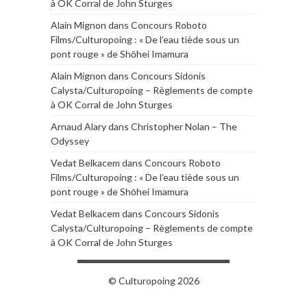
à OK Corral de John Sturges
Alain Mignon
dans
Concours Roboto
Films/Culturopoing : « De l’eau tiède sous un
pont rouge » de Shōhei Imamura
Alain Mignon
dans
Concours Sidonis
Calysta/Culturopoing – Règlements de compte
à OK Corral de John Sturges
Arnaud Alary
dans
Christopher Nolan – The
Odyssey
Vedat Belkacem
dans
Concours Roboto
Films/Culturopoing : « De l’eau tiède sous un
pont rouge » de Shōhei Imamura
Vedat Belkacem
dans
Concours Sidonis
Calysta/Culturopoing – Règlements de compte
à OK Corral de John Sturges
© Culturopoing 2026