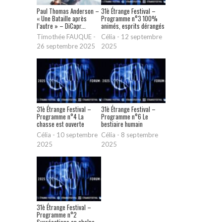
Paul Thomas Anderson –
31è Étrange Festival –
« Une Bataille après
Programme n°3 100%
l’autre » – DiCapr...
animés, esprits dérangés
Timothée FAUQUE
-
Célia
-
12 septembre
26 septembre 2025
2025
31è Étrange Festival –
31è Étrange Festival –
Programme n°4 La
Programme n°6 Le
chasse est ouverte
bestiaire humain
Célia
-
10 septembre
Célia
-
8 septembre
2025
2025
31è Étrange Festival –
Programme n°2