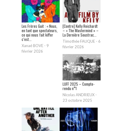
Les Frères Guit : « Nous,
[Contre] Kelly Reichardt
en tant que spectateurs,
– « The Mastermind » –
ce qui nous fait kiffer
La Dernière Soustrac...
c’est...
Timothée FAUQUE
-
6
Xanaé BOVE
-
9
février 2026
février 2026
LUFF 2025 – Compte-
rendu n°1
Nicolas ANDRIEUX
-
23 octobre 2025