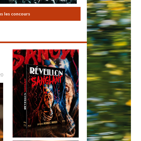
us les concours
20