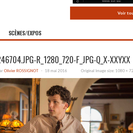
Voir to
SCÈNES/EXPOS
246704.JPG-R_1280_720-F_JPG-Q_X-XXYXX
ar
Olivier ROSSIGNOT
-
18 mai 2016
Original Image size:
1080 × 7