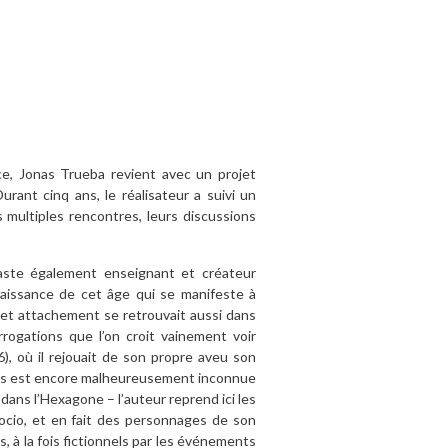
ance, Jonas Trueba revient avec un projet
Durant cinq ans, le réalisateur a suivi un
s multiples rencontres, leurs discussions
éaste également enseignant et créateur
naissance de cet âge qui se manifeste à
Cet attachement se retrouvait aussi dans
rogations que l’on croit vainement voir
6), où il rejouait de son propre aveu son
ous est encore malheureusement inconnue
dans l’Hexagone – l’auteur reprend ici les
ocio, et en fait des personnages de son
, à la fois fictionnels par les événements