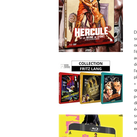
D
s
o
l
a
d
l
p
«
q
p
d
é
s
q
e