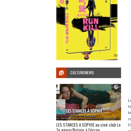
CULTURONEWS
L
t
i
c
LES STANCES A SOPHIE au ciné-club Le
l
7e genre/Retour à l’écran
m