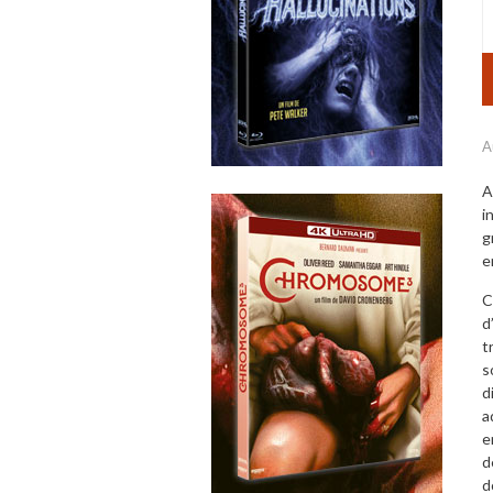
A
A
i
g
e
C
d
t
s
d
a
e
d
d