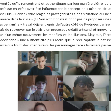
nventés qu’ils rencontrent et authentiques par leur manière d’être, de 
onfesse en effet avoir été influencé par le concept de « mise en situa
osé Luis Guerin : « faire réagir les protagonistes à des situations qui 
anière dans leur vie » (1). Son ambition n’est donc pas de proposer une 
es benjamins – travail déjà entrepris de l’autre côté de Pyrénées par Be
ais de retrouver, par le biais d’un processus créatif artisanal et innovan
ixe d’un même mouvement les modèles et les illusions. Magique, l’écritu
 déclenche » une authenticité plus réelle que le réel, captant le natur
érité que l’outil documentaire où les personnages face à la caméra peuve