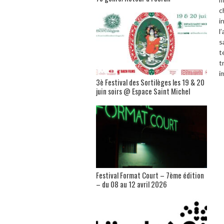
c
i
l
s
t
t
i
3è Festival des Sortilèges les 19 & 20
juin soirs @ Espace Saint Michel
Festival Format Court – 7ème édition
– du 08 au 12 avril 2026