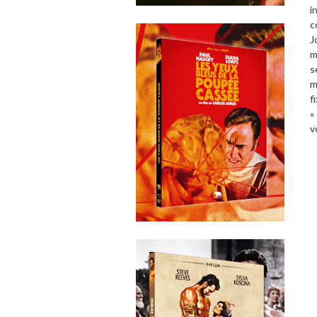
i
c
J
m
s
m
f
«
v