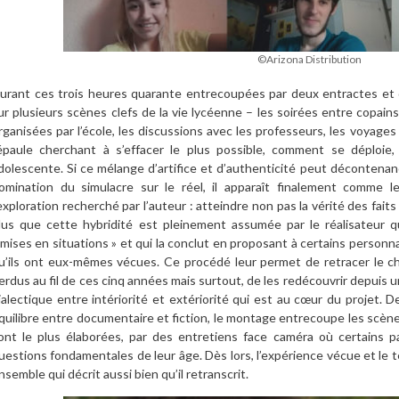
©Arizona Distribution
urant ces trois heures quarante entrecoupées par deux entractes et di
ur plusieurs scènes clefs de la vie lycéenne – les soirées entre copain
rganisées par l’école, les discussions avec les professeurs, les voyages
’épaule cherchant à s’effacer le plus possible, comment se déploie, 
dolescente. Si ce mélange d’artifice et d’authenticité peut décontenan
omination du simulacre sur le réel, il apparaît finalement comme l
’exploration recherché par l’auteur : atteindre non pas la vérité des fait
lus que cette hybridité est pleinement assumée par le réalisateur 
 mises en situations » et qui la conclut en proposant à certains pers
u’ils ont eux-mêmes vécues. Ce procédé leur permet de retracer le 
erdus au fil de ces cinq années mais surtout, de les redécouvrir depuis un
ialectique entre intériorité et extériorité qui est au cœur du projet. 
quilibre entre documentaire et fiction, le montage entrecoupe les scène
ont le plus élaborées, par des entretiens face caméra où certains par
uestions fondamentales de leur âge. Dès lors, l’expérience vécue et 
nsemble qui décrit aussi bien qu’il retranscrit.