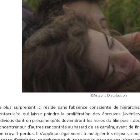
©Arizona Distribution
e plus surprenant ici réside dans l’absence consciente de hiérarchis
entaculaire qui laisse poindre la prolifération des épreuves juvéni
ndividus dont on présume qu’ils deviendront les héros du film puis il dé
oncentrer sur d’autres rencontrés au hasard de sa caméra, avant de fin
’on croyait perdus. Il s’applique également à multiplier les ellipses, 
enace d’atteindre les archétypes du teen movie, pour ne pas laisser un