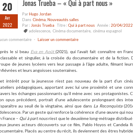
Jonas Trueba – « Qui à part nous »
20
Par
Hugo Jordan
Avr
Dans
Cinéma
,
Nouveautés salles
2022
Par :
Jonás Trueba
Titre :
Qui à part nous
Année :
20/04/2022
adolescence
,
Cinéma documentaire
,
cinéma espagnol
ucun commentaire
-
Laisser un commentaire
près le si beau
Eva en Août
(2021), qui l’avait fait connaître en Fr
nclassable et singulier, à la croisée du documentaire et de la fiction. 
roupe de jeunes lycéens vers leur passage à l’âge adulte, filmant leur
nfiévrées et leurs angoisses souterraines.
et intérêt pour la jeunesse n’est pas nouveau de la part d’un cin
’ateliers pédagogiques, apportant avec lui une proximité et une con
ravers les échanges passionnants qu’il mène avec ses protagonistes. 
on opus précédent, portrait d’une adulescente prolongeant des inter
isparaître au seuil de la vingtaine, ainsi que dans
La Reconquista
(201
dolescence. Par un geste qui renforce la cohérence d’une œuvre qui n
n France –
Qui à part nous
n’est que le deuxième long-métrage distribué 
eux jeunes acteurs découverts sur ce film, Pablo Hoyos et Candela R
ocumentaire. Placés au centre du récit, ils deviennent des êtres hybrides