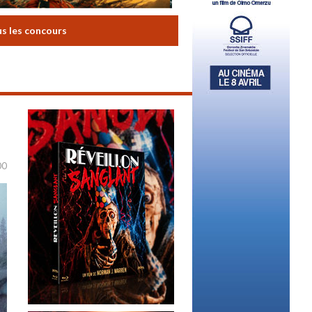
us les concours
00