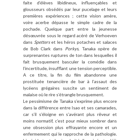
faite d’élèves libidineux, influençables et
glousseurs obsédés par leur pucelage et leurs
premières expériences ; cette vision amère,
voire acerbe dépasse le simple cadre de la
pochade. Quelque part entre la jeunesse
désœuvrée sous le regard acéré de Verhoeven
dans
Spetters
et les héros potaches et salaces
de Bob Clark dans
Porkys
, Tanaka opère de
surprenantes ruptures de ton dans lesquelles il
fait brusquement basculer la comédie dans
l’incertitude, insufflant une tension perceptible.
A ce titre, la fin du film abandonne une
prostituée tenancière de bar à l’assaut des
lycéens grégaires suscite un sentiment de
malaise où le rire s’étrangle brusquement.
Le pessimisme de Tanaka s’exprime plus encore
dans la différence entre Isao et ses camarades,
car s’il s’éloigne en s’avérant plus rêveur et
moins normatif, c’est pour mieux sombrer dans
une obsession plus effrayante encore et un
enfermement qui le rapproche de la pathologie.