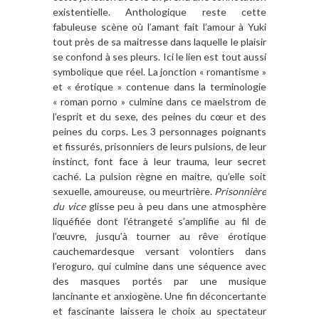
existentielle. Anthologique reste cette
fabuleuse scène où l’amant fait l’amour à Yuki
tout près de sa maitresse dans laquelle le plaisir
se confond à ses pleurs. Ici le lien est tout aussi
symbolique que réel. La jonction « romantisme »
et « érotique » contenue dans la terminologie
« roman porno » culmine dans ce maelstrom de
l’esprit et du sexe, des peines du cœur et des
peines du corps. Les 3 personnages poignants
et fissurés, prisonniers de leurs pulsions, de leur
instinct, font face à leur trauma, leur secret
caché. La pulsion règne en maitre, qu’elle soit
sexuelle, amoureuse, ou meurtrière.
Prisonnière
du vice
glisse peu à peu dans une atmosphère
liquéfiée dont l’étrangeté s’amplifie au fil de
l’œuvre, jusqu’à tourner au rêve érotique
cauchemardesque versant volontiers dans
l’eroguro, qui culmine dans une séquence avec
des masques portés par une musique
lancinante et anxiogène. Une fin déconcertante
et fascinante laissera le choix au spectateur