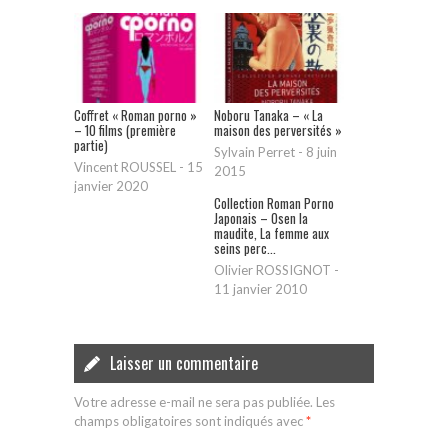
Coffret « Roman porno »
Noboru Tanaka – « La
– 10 films (première
maison des perversités »
partie)
Sylvain Perret
-
8 juin
Vincent ROUSSEL
-
15
2015
janvier 2020
Collection Roman Porno
Japonais – Osen la
maudite, La femme aux
seins perc...
Olivier ROSSIGNOT
-
11 janvier 2010
Laisser un commentaire
Votre adresse e-mail ne sera pas publiée.
Les
champs obligatoires sont indiqués avec
*