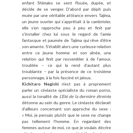
enfant Shimako se sent flouée, dupée, et
décide de se venger. D’abord par dépit puis
muée par une véritable attirance envers Tajima,
un jeune ouvrier qui s’apprêtait à la cambrioler,
elle s’en rapproche peu à peu et finit par
s’installer chez lui sous le regard de l’amie
fantasque et paumée de Tajima qui rêve d’être
son amante. S’établit alors une curieuse relation
entre ce jeune homme et son aînée, une
relation qui finit par ressembler à de l’amour,
troublée – ce qui la rend d’autant plus
troublante – par la présence de ce troisième
personnage, à la fois fasciné et jaloux.
Kichitaro Negishi
n’est pas à proprement
parler un cinéaste spécialiste du roman porno,
aussi la tonalité de
L’Eté de la dernière étreinte
détonne au sein du genre. Le cinéaste déclarait
d’ailleurs concernant son approche du sexe :
« Moi, je pensais plutôt que le sexe ne change
pas tellement l’homme. En regardant des
femmes autour de moi, ce que je voulais décrire