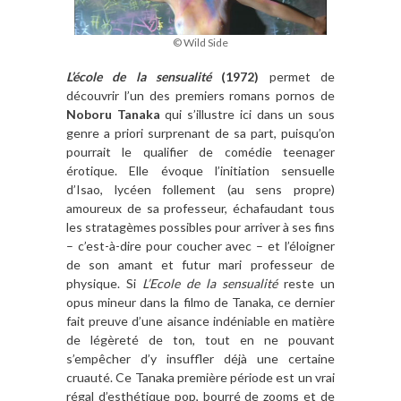
© Wild Side
L’école de la sensualité
(1972)
permet de
découvrir l’un des premiers romans pornos de
Noboru Tanaka
qui s’illustre ici dans un sous
genre a priori surprenant de sa part, puisqu’on
pourrait le qualifier de comédie teenager
érotique. Elle évoque l’initiation sensuelle
d’Isao, lycéen follement (au sens propre)
amoureux de sa professeur, échafaudant tous
les stratagèmes possibles pour arriver à ses fins
– c’est-à-dire pour coucher avec – et l’éloigner
de son amant et futur mari professeur de
physique. Si
L’Ecole de la sensualité
reste un
opus mineur dans la filmo de Tanaka, ce dernier
fait preuve d’une aisance indéniable en matière
de légèreté de ton, tout en ne pouvant
s’empêcher d’y insuffler déjà une certaine
cruauté. Ce Tanaka première période est un vrai
régal d’esthétique pop, bourré de zooms et de