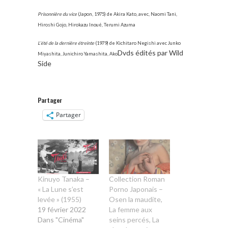
Prisonnière du vice
(Japon, 1975) de Akira Kato, avec, Naomi Tani,
Hiroshi Gojo, Hirokazu Inoué, Terumi Azuma
L’été de la dernière étreinte
(1979) de Kichitaro Negishi avec Junko
Dvds édités par Wild
Miyashita, Junichiro Yamashita, Ako
Side
Partager
Partager
Kinuyo Tanaka –
Collection Roman
« La Lune s’est
Porno Japonais –
levée » (1955)
Osen la maudite,
19 février 2022
La femme aux
Dans "Cinéma"
seins percés, La