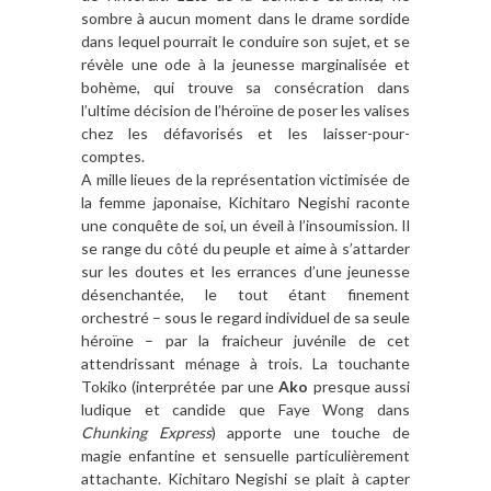
sombre à aucun moment dans le drame sordide
dans lequel pourrait le conduire son sujet, et se
révèle une ode à la jeunesse marginalisée et
bohème, qui trouve sa consécration dans
l’ultime décision de l’héroïne de poser les valises
chez les défavorisés et les laisser-pour-
comptes.
A mille lieues de la représentation victimisée de
la femme japonaise, Kichitaro Negishi raconte
une conquête de soi, un éveil à l’insoumission. Il
se range du côté du peuple et aime à s’attarder
sur les doutes et les errances d’une jeunesse
désenchantée, le tout étant finement
orchestré – sous le regard individuel de sa seule
héroïne – par la fraicheur juvénile de cet
attendrissant ménage à trois. La touchante
Tokiko (interprétée par une
Ako
presque aussi
ludique et candide que Faye Wong dans
Chunking Express
) apporte une touche de
magie enfantine et sensuelle particulièrement
attachante. Kichitaro Negishi se plait à capter