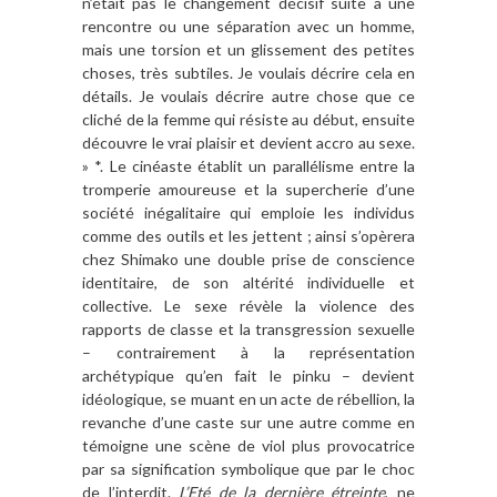
n’était pas le changement décisif suite à une
rencontre ou une séparation avec un homme,
mais une torsion et un glissement des petites
choses, très subtiles. Je voulais décrire cela en
détails. Je voulais décrire autre chose que ce
cliché de la femme qui résiste au début, ensuite
découvre le vrai plaisir et devient accro au sexe.
» *. Le cinéaste établit un parallélisme entre la
tromperie amoureuse et la supercherie d’une
société inégalitaire qui emploie les individus
comme des outils et les jettent ; ainsi s’opèrera
chez Shimako une double prise de conscience
identitaire, de son altérité individuelle et
collective. Le sexe révèle la violence des
rapports de classe et la transgression sexuelle
– contrairement à la représentation
archétypique qu’en fait le pinku – devient
idéologique, se muant en un acte de rébellion, la
revanche d’une caste sur une autre comme en
témoigne une scène de viol plus provocatrice
par sa signification symbolique que par le choc
de l’interdit.
L’Eté de la dernière étreinte
, ne