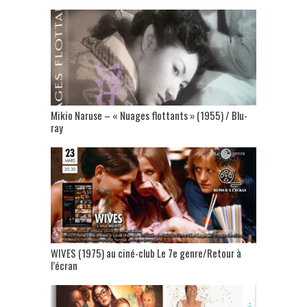
Mikio Naruse – « Nuages flottants » (1955) / Blu-
ray
WIVES (1975) au ciné-club Le 7e genre/Retour à
l’écran