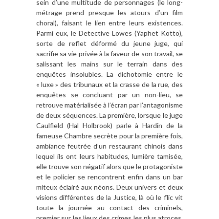
sein d
’
une multitude de personnages (le long-
métrage prend presque les atours d
’
un film
choral), faisant le lien entre leurs existences.
Parmi eux, le Detective Lowes (Yaphet Kotto),
sorte de reflet dé
form
é du jeune juge, qui
sacrifie sa vie privé
e à
la faveur de son travail, se
salissant les mains sur le terrain dans des
enqu
ê
tes insolubles. La dichotomie entre le
«
luxe
»
des tribunaux et la crasse de la rue, des
enqu
ê
tes se concluant par un non-lieu, se
retrouve matérialisé
e à l
’écran par l
’
antagonisme
de deux séquences. La premi
è
re, lorsque le juge
Caulfield (Hal Holbrook) parle
à
Hardin de la
fameuse Chambre secr
è
te pour la premi
è
re fois,
ambiance feutré
e d’
un restaurant chinois dans
lequel ils ont leurs habitudes, lumi
è
re tamis
ée,
elle trouve son négatif alors que le protagoniste
et le policier se rencontrent enfin dans un bar
miteux éclairé aux néons. Deux univers et deux
visions différentes de la Justice, l
à o
ù
le flic vit
toute la journée au contact des criminels,
premier sur les lieux des crimes les plus atroces,