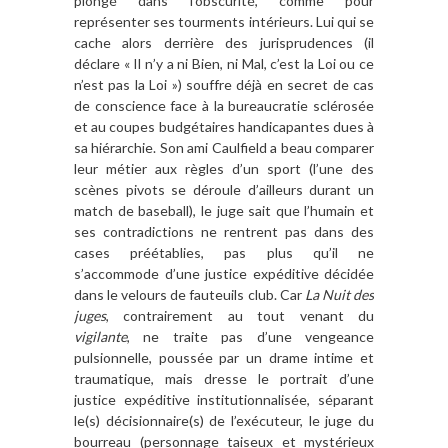
plong
é dans l
’
obscurité, comme pour
représenter ses tourments intérieurs. Lui qui se
cache alors derri
è
re des jurisprudences (il
dé
clare «
Il n
’
y a ni Bien, ni Mal, c
’
est la Loi ou ce
n
’
est pas la Loi
»
) souffre dé
jà
en secret de cas
de conscience face
à
la bureaucratie sclé
ros
ée
et au coupes budgétaires handicapantes dues
à
sa hi
érarchie. Son ami Caulfield a beau comparer
leur métier aux r
è
gles d
’
un sport (l
’
une des
sc
è
nes pivots se déroule d
’
ailleurs durant un
match de baseball), le juge sait que l
’
humain et
ses contradictions ne rentrent pas dans des
cases préétablies, pas plus qu
’
il ne
s
’
accommode d
’
une justice expéditive dé
cid
ée
dans le velours de fauteuils club. Car
La Nuit des
juges
, contrairement au tout venant du
vigilante
, ne traite pas d
’
une vengeance
pulsionnelle, poussée par un drame intime et
traumatique, mais dresse le portrait d
’
une
justice expéditive institutionnalisé
e, s
éparant
le(s) décisionnaire(s) de l
’ex
écuteur, le juge du
bourreau (personnage taiseux et mystérieux