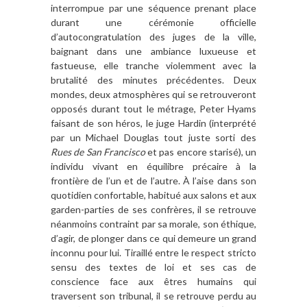
interrompue par une séquence prenant place
durant une cé
r
émonie officielle
d
’
autocongratulation des juges de la ville,
baignant dans une ambiance luxueuse et
fastueuse, elle tranche violemment avec la
brutalité des minutes pré
c
édentes. Deux
mondes, deux atmosph
è
res qui se retrouveront
opposés durant tout le métrage, Peter Hyams
faisant de son héros, le juge Hardin (interpré
t
é
par un Michael Douglas tout juste sorti des
Rues de San Francisco
et pas encore starisé), un
individu vivant en é
quilibre pr
écaire
à
la
frontiè
re de l
’
un et de l
’
autre. À
l’
aise dans son
quotidien confortable, habitué aux salons et aux
garden-parties de ses confr
è
res, il se retrouve
néanmoins contraint par sa morale, son éthique,
d
’
agir, de plonger dans ce qui demeure un grand
inconnu pour lui. Tiraillé entre le respect stricto
sensu des textes de loi et ses cas de
conscience face aux
ê
tres humains qui
traversent son tribunal, il se retrouve perdu au