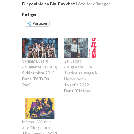
Disponible en Blu-Ray chez
L’Atelier d’images
.
Partager
Partager
William Lustig –
Yal Sadat –
« Vigilante » (1983)
« Vigilante – La
9 décembre 2019
Justice sauvage à
Dans "DVD/Blu-
Hollywood »
Ray"
16 août 2022
Dans "Cinéma"
Michael Winner –
« Le Flingueur »
15 novembre 2017