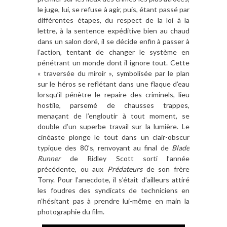
le juge, lui, se refuse
à
agir, puis, étant passé par
diffé
rentes
étapes, du respect de la loi
à
la
lettre,
à
la sentence expéditive bien au chaud
dans un salon doré
, il se d
écide enfin
à
passer
à
l’
action, tentant de changer le syst
è
me en
pé
n
étrant un monde dont il ignore tout. Cette
«
travers
ée du miroir
»
, symbolis
ée par le plan
sur le hé
ros se refl
étant dans une flaque d
’
eau
lorsqu
’
il p
é
n
è
tre le repaire des criminels, lieu
hostile, parsemé de chausses trappes,
mena
ç
ant de l
’
engloutir
à
tout moment, se
double d
’
un superbe travail sur la lumi
ère. Le
cin
éaste plonge le tout dans un clair-obscur
typique des 80
’
s, renvoyant au final de
Blade
Runner
de Ridley Scott
sorti
l’ann
é
e
pr
é
c
édente, ou aux
Pr
édateurs
de son fr
è
re
Tony. Pour l
’
anecdote, il s
’était d
’
ailleurs attiré
les foudres des syndicats de techniciens en
n
’h
ésitant pas
à
prendre lui-m
ê
me en main la
photographie du film.