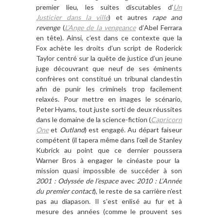
premier lieu, les suites discutables d
’
Un
Justicier dans la ville
) et autres
rape and
revenge
(
L’
Ange de la vengeance
d’
Abel Ferrara
en t
ête).
Ainsi,
c’est dans ce contexte que la
Fox ach
è
te les droits d
’
un script de Roderick
Taylor centr
é sur la qu
ê
te de justice d
’
un jeune
juge découvrant que neuf de ses éminents
confr
è
res ont constitué un tribunal clandestin
afin de punir les criminels trop facilement
relaxés. Pour mettre en images le scénario,
Peter Hyams, tout juste
sorti
de deux réussites
dans le domaine de la science-fiction (
Capricorn
One
et
Outland
) est engagé. Au départ faiseur
compé
tent (il tapera m
ê
me dans l’œil de Stanley
Kubrick au point que ce dernier
poussera
Warner Bros
à
engager le cinéaste pour la
mission quasi impossible de succé
der
à
son
2001 : Odyss
ée de l
’
espace
avec
2010 : L’
Ann
ée
du premier contact
),
le reste de sa carrière n’est
pas au diapason. I
l s
’
est enlis
é au fur et
à
mesure des années (comme le prouvent ses