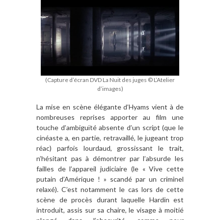
(Capture d’écran DVD La Nuit des juges © L’Atelier
d’images)
La mise en sc
è
ne
é
l
é
gante d
’
Hyams vient
à
de
nombreuses reprises apporter au film une
touche d
’
ambigu
ï
t
é absente d
’
un script (que le
cinéaste a, en partie, retravaillé, le jugeant trop
réac) parfois lourdaud, grossissant le trait,
n
’h
ésitant pas
à d
émontrer par l
’
absurde les
failles de l
’
appareil judiciaire (le
«
Vive cette
putain d
’Am
érique
!
» scand
é par un criminel
relaxé
). C’
est notamment le cas lors de cette
sc
è
ne de proc
è
s durant laquelle Hardin est
introduit, assis sur sa chaire, le visage
à
moitié