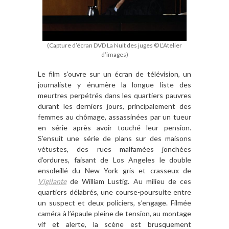
(Capture d’écran DVD La Nuit des juges © L’Atelier
d’images)
Le film s
’
ouvre sur un é
cran de t
é
l
évision, un
journaliste y é
num
è
re la longue liste des
meurtres perpé
tr
és dans les quartiers pauvres
durant les derniers jours, principalement des
femmes au ch
ô
mage, assassinées par un tueur
en sé
rie apr
è
s avoir touché leur pension.
S
’
ensuit une série de plans sur des maisons
vétustes, des rues malfamé
es jonch
ées
d
’
ordures, faisant de Los Angeles le double
ensoleillé du New York gris et crasseux de
Vigilante
de William Lustig. Au milieu de ces
quartiers dé
labr
és, une course-poursuite entre
un suspect et deux policiers, s
’
engage. Filmée
camé
ra à l
’épaule pleine de tension, au montage
vif et alerte, la sc
è
ne est brusquement