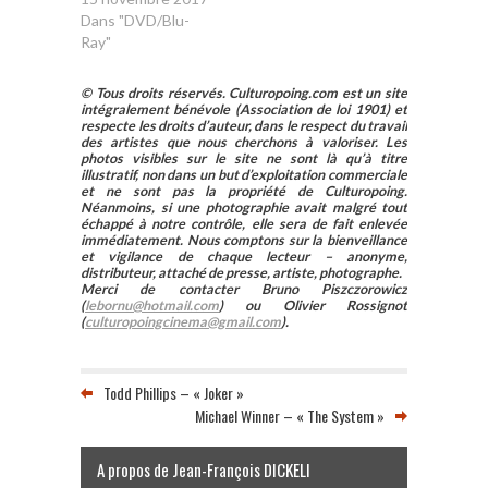
Dans "DVD/Blu-
Ray"
© Tous droits réservés. Culturopoing.com est un site
intégralement bénévole (Association de loi 1901) et
respecte les droits d’auteur, dans le respect du travail
des artistes que nous cherchons à valoriser. Les
photos visibles sur le site ne sont là qu’à titre
illustratif, non dans un but d’exploitation commerciale
et ne sont pas la propriété de Culturopoing.
Néanmoins, si une photographie avait malgré tout
échappé à notre contrôle, elle sera de fait enlevée
immédiatement. Nous comptons sur la bienveillance
et vigilance de chaque lecteur – anonyme,
distributeur, attaché de presse, artiste, photographe.
Merci de contacter Bruno Piszczorowicz
(
lebornu@hotmail.com
) ou Olivier Rossignot
(
culturopoingcinema@gmail.com
).
Todd Phillips – « Joker »
Michael Winner – « The System »
A propos de Jean-François DICKELI