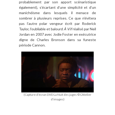
probablement par son apport scénaristique
également), s’écartant d
’
une simplicité et d
’
un
manich
éisme dans lesquels il menace de
sombrer
à
plusieurs reprises. Ce que n’évitera
pas l
’
autre polar vengeur écrit par Roderick
Taylor, l
’
oubliable et balourd
À
Vif
r
é
alis
é par Neil
Jordan en 2007 avec Jodie Foster en exécutrice
digne de Charles Bronson dans sa funeste
période Cannon.
(Capture d’écran DVD La Nuit des juges © L’Atelier
d’images)