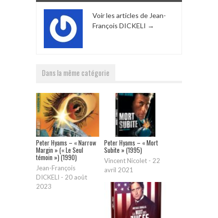
Voir les articles de Jean-
François DICKELI
→
Dans la même catégorie
Peter Hyams – « Narrow
Peter Hyams – « Mort
Margin » (« Le Seul
Subite » (1995)
témoin ») (1990)
Vincent Nicolet
-
22
Jean-François
avril 2021
DICKELI
-
20 août
2023