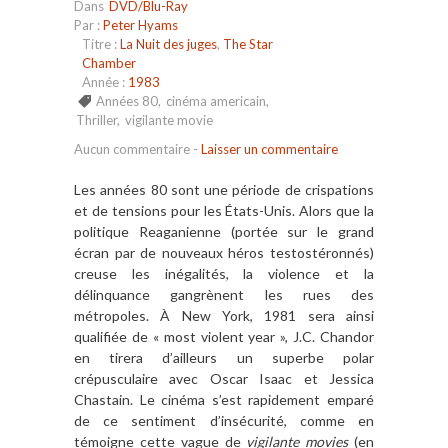
Dans
DVD/Blu-Ray
Par :
Peter Hyams
Titre :
La Nuit des juges
,
The Star
Chamber
Année :
1983
Années 80
,
cinéma americain
,
Thriller
,
vigilante movie
Aucun commentaire
-
Laisser un commentaire
Les années 80 sont une période de crispations
et de tensions pour les États-Unis. Alors que la
politique Reaganienne (portée sur le grand
écran par de nouveaux hé
ros testost
éronnés)
creuse les inégalités, la violence et la
délinquance gangr
è
nent les rues des
métropoles
.
À
New York, 1981 sera ainsi
qualifiée de
«
most violent year
»
,
J.C. Chandor
en tirera d
’
ailleurs un superbe polar
crépusculaire
avec Oscar Isaac et Jessica
Chastain
. Le ciné
ma s’
est rapidement emparé
de ce sentiment d
’ins
é
curit
é, comme en
témoigne cette vague de
vigilante movies
(en