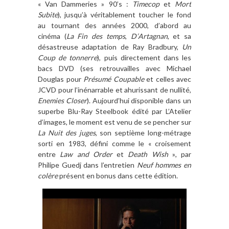
«
Van Dammeries
»
90’s :
Timecop
et
Mort
Subite
), jusqu’à
v
éritablement toucher le fond
au tournant des anné
es 2000,
d’abord
au
cinéma
(
La Fin des temps
,
D’
Artagnan
, et sa
désastreuse adaptation de Ray Bradbury,
Un
Coup de tonnerre
),
puis directement dans les
bacs
DVD
(ses retrouvailles avec Michael
Douglas pour
Présumé Coupable
et celle
s
avec
JCVD pour l’inénarrable et ahurissant de nullité,
Enemies Closer
)
. Aujourd
’
hui disponible dans un
superbe Blu-Ray Steelbook é
dit
é par
L’
Atelier
d
’
images
, le moment est venu de se pencher sur
La Nuit des juges
, son septi
è
me long-m
étrage
sorti en 1983, dé
fini comme le
«
croisement
entre
Law and Order
et
Death Wish
»
, par
Philipe Guedj dans l
’
entretien
Neuf hommes en
col
è
re
pr
ésent en bonus dans cette é
dition.