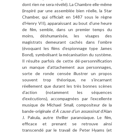
dont rien ne sera ré
v
é
l
é). La Chambre elle-m
ê
me
(inspir
é par une assemblée bien réelle, la Star
Chamber, qui officiait en 1487 sous le r
è
gne
d
’
Henry VII), apparaissant au bout d
’
une heure
de film, semble, dans un premier temps du
moins, déshumanisée, les visages des
magistrats demeurant cachés dans l
’
ombre
(
évoquant les films d
’
espionnage type James
Bond), symbolisant la mécanisation du syst
ème.
Il r
ésulte parfois de cette dé-personnification
un manque d
’
attachement aux personnages,
sorte de ronde censée illustrer un propos
souvent trop théorique, ne s
’
incarnant
réellement que durant les tr
è
s bonnes sc
è
nes
d
’
action (notamment les séquences
d
’ex
écutions), accompagnées par l
’
excellente
musique de Michael Small, compositeur de la
bande-originale d
’
À
cause d
’
un assassinat
d’
Alan
J. Pakula, autre thriller parano
ï
aque. Le film,
efficace et prenant se retrouve ainsi
transcendé par le travail de Peter Hyams (et